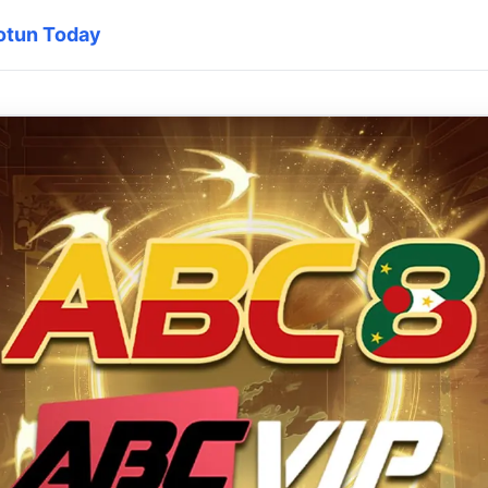
Notun Today