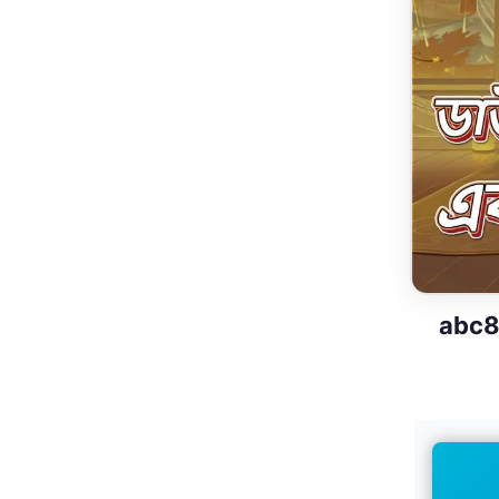
abc8 -