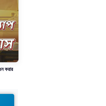
ধন করার