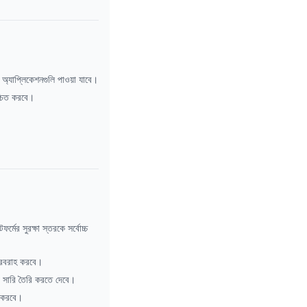
ষ অ্যাপ্লিকেশনগুলি পাওয়া যাবে।
্চিত করবে।
র্মের সুরক্ষা স্তরকে সর্বোচ্চ
ন সরবরাহ করবে।
ড সারি তৈরি করতে দেবে।
ত করবে।