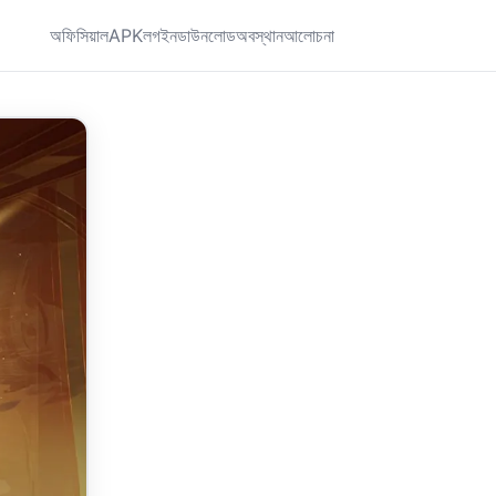
অফিসিয়াল
APK
লগইন
ডাউনলোড
অবস্থান
আলোচনা