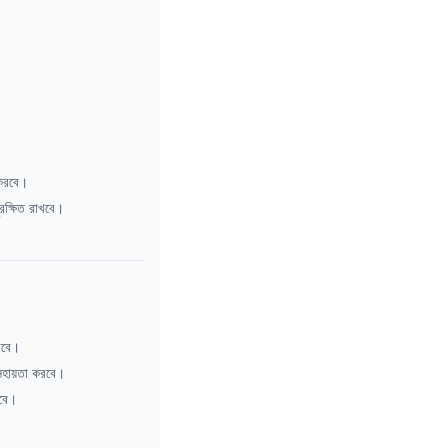
 করবে।
ুরক্ষিত রাখবে।
রবে।
সহায়তা করবে।
রবে।