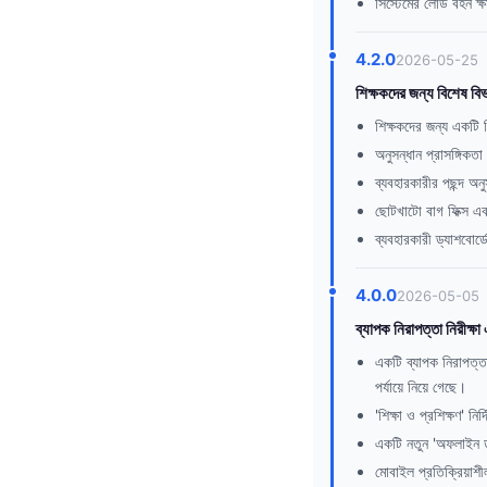
সিস্টেমের লোড বহন ক্ষ
4.2.0
2026-05-25
শিক্ষকদের জন্য বিশেষ বি
শিক্ষকদের জন্য একটি ন
অনুসন্ধান প্রাসঙ্গিক
ব্যবহারকারীর পছন্দ অ
ছোটখাটো বাগ ফিক্স এবং 
ব্যবহারকারী ড্যাশবোর
4.0.0
2026-05-05
ব্যাপক নিরাপত্তা নিরীক্ষ
একটি ব্যাপক নিরাপত্তা 
পর্যায়ে নিয়ে গেছে।
'শিক্ষা ও প্রশিক্ষণ' ন
একটি নতুন 'অফলাইন ডা
মোবাইল প্রতিক্রিয়াশ