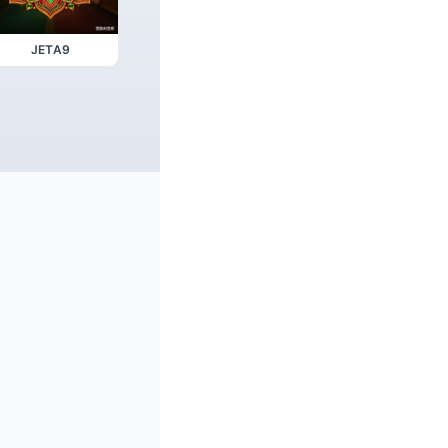
JETA9