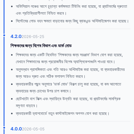
অফিসিয়াল লঞ্চের আগে চূড়ান্ত কর্মক্ষমতা টিউনিং করা হয়েছে, যা প্ল্যাটফর্মের দ্রুততা
এবং প্রতিক্রিয়াশীলতা নিশ্চিত করবে।
সিস্টেমের লোড বহন ক্ষমতা বাড়ানোর জন্য কিছু ব্যাকএন্ড অপ্টিমাইজেশন করা হয়েছে।
4.2.0
2026-05-25
শিক্ষকদের জন্য বিশেষ বিভাগ এবং ডার্ক মোড
শিক্ষকদের জন্য একটি নিবেদিত 'শিক্ষকদের জন্য সরঞ্জাম' বিভাগ যোগ করা হয়েছে,
যেখানে শিক্ষাদানের জন্য প্রয়োজনীয় বিশেষ অ্যাপ্লিকেশনগুলি পাওয়া যাবে।
অনুসন্ধান প্রাসঙ্গিকতা এবং গতি আরও অপ্টিমাইজ করা হয়েছে, যা ব্যবহারকারীদের
জন্য আরও দ্রুত এবং সঠিক ফলাফল নিশ্চিত করবে।
ব্যবহারকারীর পছন্দ অনুসারে 'ডার্ক মোড' বিকল্প চালু করা হয়েছে, যা কম আলোতে
ব্যবহারের জন্য চোখের উপর চাপ কমাবে।
ছোটখাটো বাগ ফিক্স এবং স্থায়িত্ব উন্নতি করা হয়েছে, যা প্ল্যাটফর্মের সামগ্রিক
মসৃণতা বাড়াবে।
ব্যবহারকারী ড্যাশবোর্ডে নতুন কাস্টমাইজেশন অপশন যোগ করা হয়েছে।
4.0.0
2026-05-05