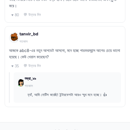
করে।
💬 উত্তর দিন
♥ 80
tanvir_bd
গতকাল
আজকে abc8-এর নতুন আপডেট আসলো, মনে হচ্ছে পারফরম্যান্স আগের চেয়ে ভালো
হয়েছে। কেউ খেয়াল করেছেন?
💬 উত্তর দিন
♥ 35
শুভ্রা_৯৯
গতকাল
হ্যাঁ, আমি নোটিস করেছি! ইন্টারফেসটা আরও স্মুথ মনে হচ্ছে। 👍