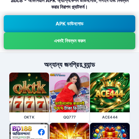
abc8 - অফিসিয়াল APK অ্যাপ্লিকেশন ডাউনলোড, লগইন এবং নিবন্ধন
করার নিরাপদ প্ল্যাটফর্ম।
APK ডাউনলোড
এখনই নিবন্ধন করুন
অন্যান্য জনপ্রিয় ব্র্যান্ড
OKTK
QQ777
ACE444