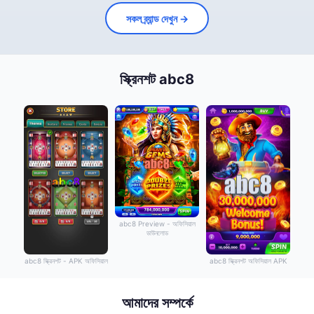
সকল ব্র্যান্ড দেখুন →
স্ক্রিনশট abc8
abc8 Preview - অফিসিয়াল
ডাউনলোড
abc8 স্ক্রিনশট - APK অফিসিয়াল
abc8 স্ক্রিনশট অফিসিয়াল APK
আমাদের সম্পর্কে