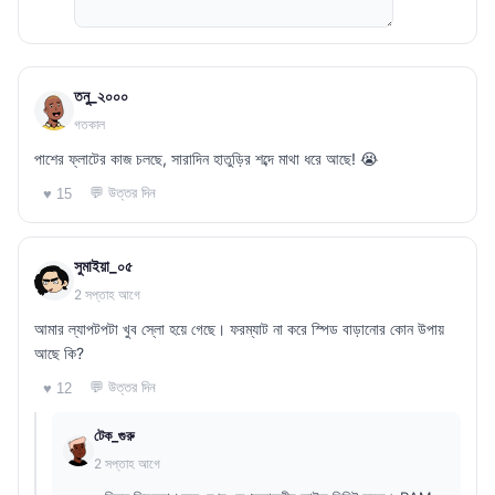
তনু_২০০০
গতকাল
পাশের ফ্লাটের কাজ চলছে, সারাদিন হাতুড়ির শব্দে মাথা ধরে আছে! 😭
💬 উত্তর দিন
♥ 15
সুমাইয়া_০৫
2 সপ্তাহ আগে
আমার ল্যাপটপটা খুব স্লো হয়ে গেছে। ফরম্যাট না করে স্পিড বাড়ানোর কোন উপায়
আছে কি?
💬 উত্তর দিন
♥ 12
টেক_গুরু
2 সপ্তাহ আগে