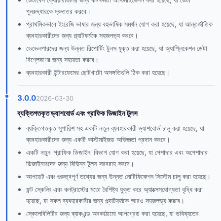
পুনরুদ্ধারকে দ্রুততর করবে।
প্রাথমিকভাবে ইংরেজি ভাষার জন্য বহুভাষিক সমর্থন যোগ করা হয়েছে, যা আন্তর্জাতিক
ব্যবহারকারীদের জন্য প্ল্যাটফর্মকে সহজলভ্য করবে।
ডেভেলপারদের জন্য উন্নত রিপোর্টিং টুলস যুক্ত করা হয়েছে, যা অ্যাপ্লিকেশন ডেটা
বিশ্লেষণের জন্য সহায়তা করবে।
ব্যবহারকারী ইন্টারফেসের ছোটখাটো অসঙ্গতিগুলি ঠিক করা হয়েছে।
3.0.0
2026-03-30
ব্যক্তিগতকৃত ড্যাশবোর্ড এবং গ্রাফিক ডিজাইন টুলস
ব্যক্তিগতকৃত সুপারিশ সহ একটি নতুন ব্যবহারকারী ড্যাশবোর্ড চালু করা হয়েছে, যা
ব্যবহারকারীদের জন্য একটি কাস্টমাইজড অভিজ্ঞতা প্রদান করবে।
একটি নতুন 'গ্রাফিক ডিজাইন' বিভাগ যোগ করা হয়েছে, যা পেশাদার এবং অপেশাদার
ডিজাইনারদের জন্য বিভিন্ন টুলস সরবরাহ করবে।
আপডেট এবং গুরুত্বপূর্ণ তথ্যের জন্য উন্নত নোটিফিকেশন সিস্টেম চালু করা হয়েছে।
ফন্ট স্কেলিং এবং কনট্রাস্টের মতো বৈশিষ্ট্য যুক্ত করে অ্যাক্সেসযোগ্যতা বৃদ্ধি করা
হয়েছে, যা সকল ব্যবহারকারীর জন্য প্ল্যাটফর্মকে আরও সহজলভ্য করবে।
স্কেলেবিলিটির জন্য ব্যাকএন্ড অবকাঠামো আপগ্রেড করা হয়েছে, যা ভবিষ্যতের