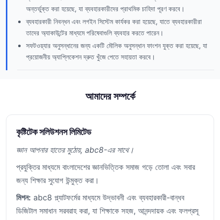
অন্তর্ভুক্ত করা হয়েছে, যা ব্যবহারকারীদের প্রাথমিক চাহিদা পূরণ করবে।
ব্যবহারকারী নিবন্ধন এবং লগইন সিস্টেম কার্যকর করা হয়েছে, যাতে ব্যবহারকারীরা
তাদের অ্যাকাউন্টের মাধ্যমে পরিষেবাগুলি ব্যবহার করতে পারেন।
সফটওয়্যার অনুসন্ধানের জন্য একটি মৌলিক অনুসন্ধান ফাংশন যুক্ত করা হয়েছে, যা
প্রয়োজনীয় অ্যাপ্লিকেশন দ্রুত খুঁজে পেতে সহায়তা করবে।
আমাদের সম্পর্কে
কৃষ্টিটেক সলিউশনস লিমিটেড
জ্ঞান আপনার হাতের মুঠোয়, abc8-এর সাথে।
প্রযুক্তির মাধ্যমে বাংলাদেশের জ্ঞানভিত্তিক সমাজ গড়ে তোলা এবং সবার
জন্য শিক্ষার সুযোগ উন্মুক্ত করা।
মিশন:
abc8 প্ল্যাটফর্মের মাধ্যমে উদ্ভাবনী এবং ব্যবহারকারী-বান্ধব
ডিজিটাল সমাধান সরবরাহ করা, যা শিক্ষাকে সহজ, আনন্দদায়ক এবং ফলপ্রসূ