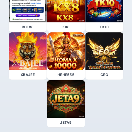
BD188
KX8
TK10
XBAJEE
HEHE555
CEO
JETA9