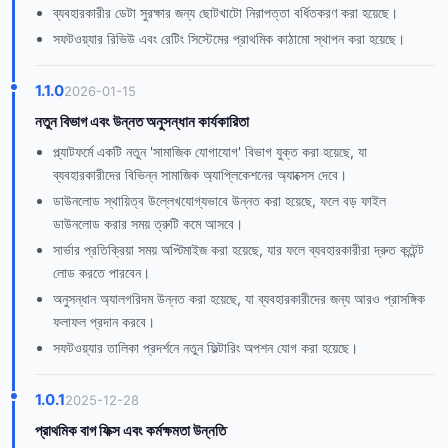
ব্যবহারকারীর ডেটা সুরক্ষার জন্য ছোটখাটো নিরাপত্তা বর্ধিতকরণ করা হয়েছে।
সফটওয়্যার রিভিউ এবং রেটিং সিস্টেমের প্রাথমিক কাঠামো স্থাপন করা হয়েছে।
1.1.0
2026-01-15
নতুন বিভাগ এবং উন্নত অনুসন্ধান কার্যকারিতা
প্ল্যাটফর্মে একটি নতুন 'সামাজিক যোগাযোগ' বিভাগ যুক্ত করা হয়েছে, যা
ব্যবহারকারীদের বিভিন্ন সামাজিক অ্যাপ্লিকেশনের অ্যাক্সেস দেবে।
ডাউনলোড স্থায়িত্ব উল্লেখযোগ্যভাবে উন্নত করা হয়েছে, ফলে বড় ফাইল
ডাউনলোড করার সময় ত্রুটি কমে আসবে।
সার্ভার প্রতিক্রিয়া সময় অপ্টিমাইজ করা হয়েছে, যার ফলে ব্যবহারকারীরা দ্রুত কন্টেন্ট
লোড করতে পারবেন।
অনুসন্ধান অ্যালগরিদম উন্নত করা হয়েছে, যা ব্যবহারকারীদের জন্য আরও প্রাসঙ্গিক
ফলাফল প্রদান করবে।
সফটওয়্যার তালিকা প্রদর্শনে নতুন ফিল্টারিং অপশন যোগ করা হয়েছে।
1.0.1
2025-12-28
প্রাথমিক বাগ ফিক্স এবং কর্মক্ষমতা উন্নতি