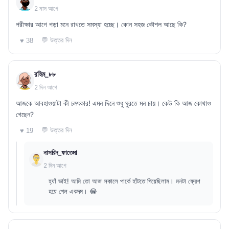
2 মাস আগে
পরীক্ষার আগে পড়া মনে রাখতে সমস্যা হচ্ছে। কোন সহজ কৌশল আছে কি?
💬 উত্তর দিন
♥ 38
রহিম_৮৮
2 দিন আগে
আজকে আবহাওয়াটা কী চমৎকার! এমন দিনে শুধু ঘুরতে মন চায়। কেউ কি আজ কোথাও
গেছেন?
💬 উত্তর দিন
♥ 19
নাসরিন_ফাতেমা
2 দিন আগে
হ্যাঁ ভাই! আমি তো আজ সকালে পার্কে হাঁটতে গিয়েছিলাম। মনটা ফ্রেশ
হয়ে গেল একদম। 😂