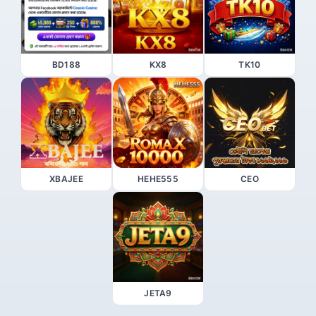
BD188
KX8
TK10
XBAJEE
HEHE555
CEO
JETA9