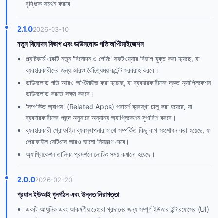
বৃদ্ধিকে সমর্থন করবে।
2.1.0
2026-03-10
নতুন বিনোদন বিভাগ এবং ডাউনলোড গতি অপ্টিমাইজেশন
প্ল্যাটফর্মে একটি নতুন 'বিনোদন ও গেমিং' সফটওয়্যার বিভাগ যুক্ত করা হয়েছে, যা
ব্যবহারকারীদের জন্য আরও বৈচিত্র্যময় কন্টেন্ট সরবরাহ করবে।
ডাউনলোড গতি আরও অপ্টিমাইজ করা হয়েছে, যা ব্যবহারকারীদের দ্রুত অ্যাপ্লিকেশন
ডাউনলোড করতে সক্ষম করবে।
'সম্পর্কিত অ্যাপস' (Related Apps) পরামর্শ ব্যবস্থা চালু করা হয়েছে, যা
ব্যবহারকারীদের পছন্দ অনুসারে অন্যান্য অ্যাপ্লিকেশন সুপারিশ করবে।
ব্যবহারকারী প্রোফাইল ব্যবস্থাপনার সাথে সম্পর্কিত কিছু বাগ সংশোধন করা হয়েছে, যা
প্রোফাইল সেটিংসে আরও ভালো নিয়ন্ত্রণ দেবে।
অ্যাপ্লিকেশন তালিকা প্রদর্শনে লোডিং সময় কমানো হয়েছে।
2.0.0
2026-02-20
প্রধান ইউআই পুনর্গঠন এবং উন্নত নিরাপত্তা
একটি আধুনিক এবং আকর্ষণীয় চেহারা প্রদানের জন্য সম্পূর্ণ ইউজার ইন্টারফেসের (UI)