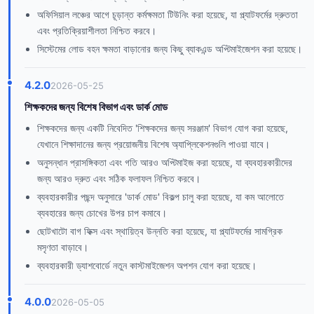
অফিসিয়াল লঞ্চের আগে চূড়ান্ত কর্মক্ষমতা টিউনিং করা হয়েছে, যা প্ল্যাটফর্মের দ্রুততা
এবং প্রতিক্রিয়াশীলতা নিশ্চিত করবে।
সিস্টেমের লোড বহন ক্ষমতা বাড়ানোর জন্য কিছু ব্যাকএন্ড অপ্টিমাইজেশন করা হয়েছে।
4.2.0
2026-05-25
শিক্ষকদের জন্য বিশেষ বিভাগ এবং ডার্ক মোড
শিক্ষকদের জন্য একটি নিবেদিত 'শিক্ষকদের জন্য সরঞ্জাম' বিভাগ যোগ করা হয়েছে,
যেখানে শিক্ষাদানের জন্য প্রয়োজনীয় বিশেষ অ্যাপ্লিকেশনগুলি পাওয়া যাবে।
অনুসন্ধান প্রাসঙ্গিকতা এবং গতি আরও অপ্টিমাইজ করা হয়েছে, যা ব্যবহারকারীদের
জন্য আরও দ্রুত এবং সঠিক ফলাফল নিশ্চিত করবে।
ব্যবহারকারীর পছন্দ অনুসারে 'ডার্ক মোড' বিকল্প চালু করা হয়েছে, যা কম আলোতে
ব্যবহারের জন্য চোখের উপর চাপ কমাবে।
ছোটখাটো বাগ ফিক্স এবং স্থায়িত্ব উন্নতি করা হয়েছে, যা প্ল্যাটফর্মের সামগ্রিক
মসৃণতা বাড়াবে।
ব্যবহারকারী ড্যাশবোর্ডে নতুন কাস্টমাইজেশন অপশন যোগ করা হয়েছে।
4.0.0
2026-05-05