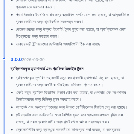
পুনরুদ্ধারকে দ্রুততর করবে।
প্রাথমিকভাবে ইংরেজি ভাষার জন্য বহুভাষিক সমর্থন যোগ করা হয়েছে, যা আন্তর্জাতিক
ব্যবহারকারীদের জন্য প্ল্যাটফর্মকে সহজলভ্য করবে।
ডেভেলপারদের জন্য উন্নত রিপোর্টিং টুলস যুক্ত করা হয়েছে, যা অ্যাপ্লিকেশন ডেটা
বিশ্লেষণের জন্য সহায়তা করবে।
ব্যবহারকারী ইন্টারফেসের ছোটখাটো অসঙ্গতিগুলি ঠিক করা হয়েছে।
3.0.0
2026-03-30
ব্যক্তিগতকৃত ড্যাশবোর্ড এবং গ্রাফিক ডিজাইন টুলস
ব্যক্তিগতকৃত সুপারিশ সহ একটি নতুন ব্যবহারকারী ড্যাশবোর্ড চালু করা হয়েছে, যা
ব্যবহারকারীদের জন্য একটি কাস্টমাইজড অভিজ্ঞতা প্রদান করবে।
একটি নতুন 'গ্রাফিক ডিজাইন' বিভাগ যোগ করা হয়েছে, যা পেশাদার এবং অপেশাদার
ডিজাইনারদের জন্য বিভিন্ন টুলস সরবরাহ করবে।
আপডেট এবং গুরুত্বপূর্ণ তথ্যের জন্য উন্নত নোটিফিকেশন সিস্টেম চালু করা হয়েছে।
ফন্ট স্কেলিং এবং কনট্রাস্টের মতো বৈশিষ্ট্য যুক্ত করে অ্যাক্সেসযোগ্যতা বৃদ্ধি করা
হয়েছে, যা সকল ব্যবহারকারীর জন্য প্ল্যাটফর্মকে আরও সহজলভ্য করবে।
স্কেলেবিলিটির জন্য ব্যাকএন্ড অবকাঠামো আপগ্রেড করা হয়েছে, যা ভবিষ্যতের