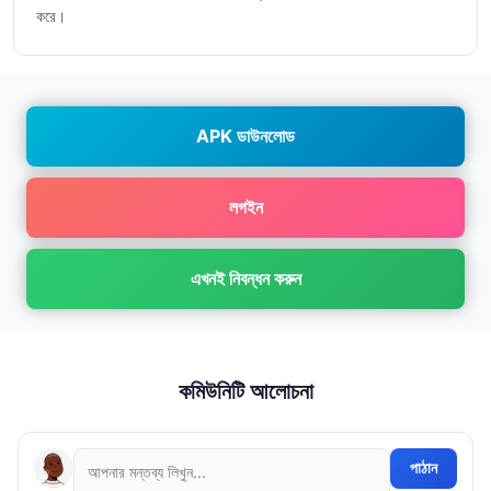
করে।
APK ডাউনলোড
লগইন
এখনই নিবন্ধন করুন
কমিউনিটি আলোচনা
পাঠান