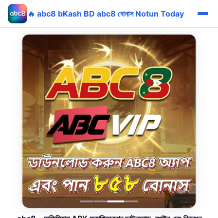
🔥 abc8 bKash BD abc8 বোনাস Notun Today