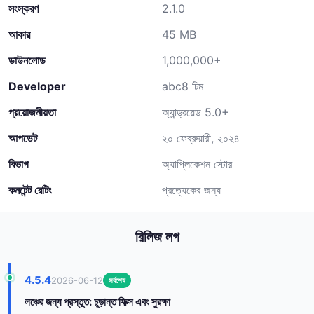
সংস্করণ
2.1.0
আকার
45 MB
ডাউনলোড
1,000,000+
Developer
abc8 টিম
প্রয়োজনীয়তা
অ্যান্ড্রয়েড 5.0+
আপডেট
২০ ফেব্রুয়ারী, ২০২৪
বিভাগ
অ্যাপ্লিকেশন স্টোর
কনটেন্ট রেটিং
প্রত্যেকের জন্য
রিলিজ লগ
4.5.4
2026-06-12
সর্বশেষ
লঞ্চের জন্য প্রস্তুত: চূড়ান্ত ফিক্স এবং সুরক্ষা