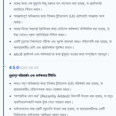
লঞ্চের জন্য শেষ মুহূর্তের কিছু গুরুতর বাগ সংশোধন করা হয়েছে, যা প্ল্যাটফর্মের
স্থায়িত্ব নিশ্চিত করবে।
সামঞ্জস্যপূর্ণ অভিজ্ঞতার জন্য ইউজার ইন্টারফেসে (UI) ছোটখাটো সামঞ্জস্য আনা
হয়েছে।
লঞ্চের দিনের সম্ভাব্য ট্রাফিকের জন্য ডেটাবেস কর্মক্ষমতা অপ্টিমাইজ করা হয়েছে, যা
উচ্চ লোডেও দ্রুত প্রতিক্রিয়া নিশ্চিত করবে।
একটি চূড়ান্ত নিরাপত্তা পরীক্ষা এবং সুরক্ষা ব্যবস্থা আরও শক্তিশালী করা হয়েছে, যা
ব্যবহারকারীর ডেটা এবং প্ল্যাটফর্মকে সুরক্ষিত রাখবে।
abc8 প্ল্যাটফর্ম এখন সর্বসাধারণের জন্য উন্মুক্ত হওয়ার জন্য সম্পূর্ণরূপে প্রস্তুত।
4.5.0
2026-06-05
চূড়ান্ত পরিমার্জন এবং কর্মক্ষমতা টিউনিং
আরও মসৃণ অভিজ্ঞতার জন্য ইউজার ইন্টারফেস (UI) পরিমার্জন করা হয়েছে, যা
ব্যবহারকারীর নেভিগেশনকে আরও স্বজ্ঞাত করবে।
'সাম্প্রতিক যোগ করা' (Recently Added) বিভাগটি উন্নত করা হয়েছে, যা নতুন
অ্যাপ্লিকেশনগুলি সহজে খুঁজে পেতে সহায়তা করবে।
ডাউনলোডের সময় ত্রুটি হ্যান্ডলিং উন্নত করা হয়েছে, যা ব্যবহারকারীদের একটি
নির্ভরযোগ্য ডাউনলোড প্রক্রিয়া প্রদান করবে।