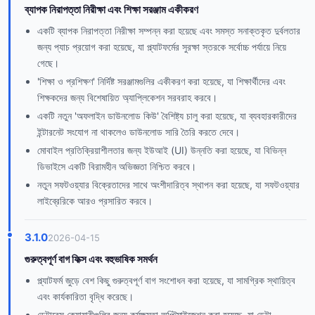
ব্যাপক নিরাপত্তা নিরীক্ষা এবং শিক্ষা সরঞ্জাম একীকরণ
একটি ব্যাপক নিরাপত্তা নিরীক্ষা সম্পন্ন করা হয়েছে এবং সমস্ত সনাক্তকৃত দুর্বলতার
জন্য প্যাচ প্রয়োগ করা হয়েছে, যা প্ল্যাটফর্মের সুরক্ষা স্তরকে সর্বোচ্চ পর্যায়ে নিয়ে
গেছে।
'শিক্ষা ও প্রশিক্ষণ' নির্দিষ্ট সরঞ্জামগুলির একীকরণ করা হয়েছে, যা শিক্ষার্থীদের এবং
শিক্ষকদের জন্য বিশেষায়িত অ্যাপ্লিকেশন সরবরাহ করবে।
একটি নতুন 'অফলাইন ডাউনলোড কিউ' বৈশিষ্ট্য চালু করা হয়েছে, যা ব্যবহারকারীদের
ইন্টারনেট সংযোগ না থাকলেও ডাউনলোড সারি তৈরি করতে দেবে।
মোবাইল প্রতিক্রিয়াশীলতার জন্য ইউআই (UI) উন্নতি করা হয়েছে, যা বিভিন্ন
ডিভাইসে একটি বিরামহীন অভিজ্ঞতা নিশ্চিত করবে।
নতুন সফটওয়্যার বিক্রেতাদের সাথে অংশীদারিত্ব স্থাপন করা হয়েছে, যা সফটওয়্যার
লাইব্রেরিকে আরও প্রসারিত করবে।
3.1.0
2026-04-15
গুরুত্বপূর্ণ বাগ ফিক্স এবং বহুভাষিক সমর্থন
প্ল্যাটফর্ম জুড়ে বেশ কিছু গুরুত্বপূর্ণ বাগ সংশোধন করা হয়েছে, যা সামগ্রিক স্থায়িত্ব
এবং কার্যকারিতা বৃদ্ধি করেছে।
ডেটাবেস ক্যোয়ারীগুলির জন্য কর্মক্ষমতা অপ্টিমাইজেশন করা হয়েছে, যা ডেটা