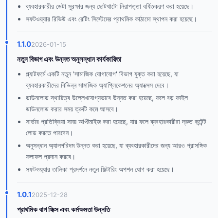
ব্যবহারকারীর ডেটা সুরক্ষার জন্য ছোটখাটো নিরাপত্তা বর্ধিতকরণ করা হয়েছে।
সফটওয়্যার রিভিউ এবং রেটিং সিস্টেমের প্রাথমিক কাঠামো স্থাপন করা হয়েছে।
1.1.0
2026-01-15
নতুন বিভাগ এবং উন্নত অনুসন্ধান কার্যকারিতা
প্ল্যাটফর্মে একটি নতুন 'সামাজিক যোগাযোগ' বিভাগ যুক্ত করা হয়েছে, যা
ব্যবহারকারীদের বিভিন্ন সামাজিক অ্যাপ্লিকেশনের অ্যাক্সেস দেবে।
ডাউনলোড স্থায়িত্ব উল্লেখযোগ্যভাবে উন্নত করা হয়েছে, ফলে বড় ফাইল
ডাউনলোড করার সময় ত্রুটি কমে আসবে।
সার্ভার প্রতিক্রিয়া সময় অপ্টিমাইজ করা হয়েছে, যার ফলে ব্যবহারকারীরা দ্রুত কন্টেন্ট
লোড করতে পারবেন।
অনুসন্ধান অ্যালগরিদম উন্নত করা হয়েছে, যা ব্যবহারকারীদের জন্য আরও প্রাসঙ্গিক
ফলাফল প্রদান করবে।
সফটওয়্যার তালিকা প্রদর্শনে নতুন ফিল্টারিং অপশন যোগ করা হয়েছে।
1.0.1
2025-12-28
প্রাথমিক বাগ ফিক্স এবং কর্মক্ষমতা উন্নতি