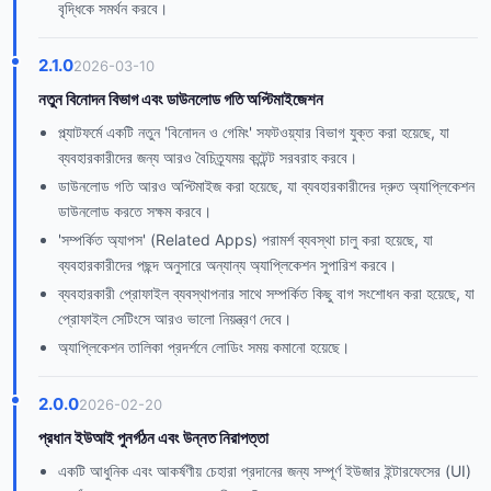
বৃদ্ধিকে সমর্থন করবে।
2.1.0
2026-03-10
নতুন বিনোদন বিভাগ এবং ডাউনলোড গতি অপ্টিমাইজেশন
প্ল্যাটফর্মে একটি নতুন 'বিনোদন ও গেমিং' সফটওয়্যার বিভাগ যুক্ত করা হয়েছে, যা
ব্যবহারকারীদের জন্য আরও বৈচিত্র্যময় কন্টেন্ট সরবরাহ করবে।
ডাউনলোড গতি আরও অপ্টিমাইজ করা হয়েছে, যা ব্যবহারকারীদের দ্রুত অ্যাপ্লিকেশন
ডাউনলোড করতে সক্ষম করবে।
'সম্পর্কিত অ্যাপস' (Related Apps) পরামর্শ ব্যবস্থা চালু করা হয়েছে, যা
ব্যবহারকারীদের পছন্দ অনুসারে অন্যান্য অ্যাপ্লিকেশন সুপারিশ করবে।
ব্যবহারকারী প্রোফাইল ব্যবস্থাপনার সাথে সম্পর্কিত কিছু বাগ সংশোধন করা হয়েছে, যা
প্রোফাইল সেটিংসে আরও ভালো নিয়ন্ত্রণ দেবে।
অ্যাপ্লিকেশন তালিকা প্রদর্শনে লোডিং সময় কমানো হয়েছে।
2.0.0
2026-02-20
প্রধান ইউআই পুনর্গঠন এবং উন্নত নিরাপত্তা
একটি আধুনিক এবং আকর্ষণীয় চেহারা প্রদানের জন্য সম্পূর্ণ ইউজার ইন্টারফেসের (UI)