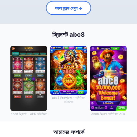
সকল ব্র্যান্ড দেখুন →
স্ক্রিনশট abc8
abc8 Preview - অফিসিয়াল
ডাউনলোড
abc8 স্ক্রিনশট - APK অফিসিয়াল
abc8 স্ক্রিনশট অফিসিয়াল APK
আমাদের সম্পর্কে