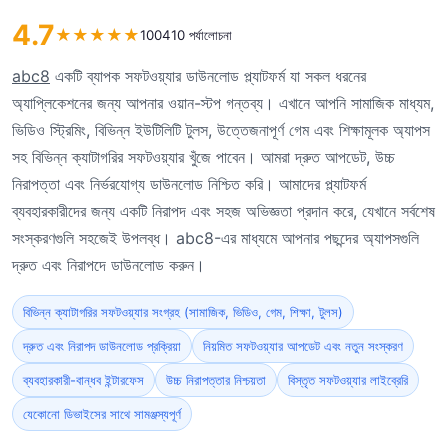
4.7
★
★
★
★
★
100410 পর্যালোচনা
abc8
একটি ব্যাপক সফটওয়্যার ডাউনলোড প্ল্যাটফর্ম যা সকল ধরনের
অ্যাপ্লিকেশনের জন্য আপনার ওয়ান-স্টপ গন্তব্য। এখানে আপনি সামাজিক মাধ্যম,
ভিডিও স্ট্রিমিং, বিভিন্ন ইউটিলিটি টুলস, উত্তেজনাপূর্ণ গেম এবং শিক্ষামূলক অ্যাপস
সহ বিভিন্ন ক্যাটাগরির সফটওয়্যার খুঁজে পাবেন। আমরা দ্রুত আপডেট, উচ্চ
নিরাপত্তা এবং নির্ভরযোগ্য ডাউনলোড নিশ্চিত করি। আমাদের প্ল্যাটফর্ম
ব্যবহারকারীদের জন্য একটি নিরাপদ এবং সহজ অভিজ্ঞতা প্রদান করে, যেখানে সর্বশেষ
সংস্করণগুলি সহজেই উপলব্ধ। abc8-এর মাধ্যমে আপনার পছন্দের অ্যাপসগুলি
দ্রুত এবং নিরাপদে ডাউনলোড করুন।
বিভিন্ন ক্যাটাগরির সফটওয়্যার সংগ্রহ (সামাজিক, ভিডিও, গেম, শিক্ষা, টুলস)
দ্রুত এবং নিরাপদ ডাউনলোড প্রক্রিয়া
নিয়মিত সফটওয়্যার আপডেট এবং নতুন সংস্করণ
ব্যবহারকারী-বান্ধব ইন্টারফেস
উচ্চ নিরাপত্তার নিশ্চয়তা
বিস্তৃত সফটওয়্যার লাইব্রেরি
যেকোনো ডিভাইসের সাথে সামঞ্জস্যপূর্ণ