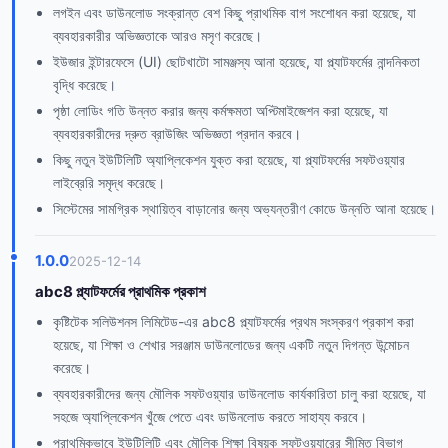
লগইন এবং ডাউনলোড সংক্রান্ত বেশ কিছু প্রাথমিক বাগ সংশোধন করা হয়েছে, যা
ব্যবহারকারীর অভিজ্ঞতাকে আরও মসৃণ করেছে।
ইউজার ইন্টারফেসে (UI) ছোটখাটো সামঞ্জস্য আনা হয়েছে, যা প্ল্যাটফর্মের নান্দনিকতা
বৃদ্ধি করেছে।
পৃষ্ঠা লোডিং গতি উন্নত করার জন্য কর্মক্ষমতা অপ্টিমাইজেশন করা হয়েছে, যা
ব্যবহারকারীদের দ্রুত ব্রাউজিং অভিজ্ঞতা প্রদান করবে।
কিছু নতুন ইউটিলিটি অ্যাপ্লিকেশন যুক্ত করা হয়েছে, যা প্ল্যাটফর্মের সফটওয়্যার
লাইব্রেরি সমৃদ্ধ করেছে।
সিস্টেমের সামগ্রিক স্থায়িত্ব বাড়ানোর জন্য অভ্যন্তরীণ কোডে উন্নতি আনা হয়েছে।
1.0.0
2025-12-14
abc8 প্ল্যাটফর্মের প্রাথমিক প্রকাশ
কৃষ্টিটেক সলিউশনস লিমিটেড-এর abc8 প্ল্যাটফর্মের প্রথম সংস্করণ প্রকাশ করা
হয়েছে, যা শিক্ষা ও শেখার সরঞ্জাম ডাউনলোডের জন্য একটি নতুন দিগন্ত উন্মোচন
করেছে।
ব্যবহারকারীদের জন্য মৌলিক সফটওয়্যার ডাউনলোড কার্যকারিতা চালু করা হয়েছে, যা
সহজে অ্যাপ্লিকেশন খুঁজে পেতে এবং ডাউনলোড করতে সাহায্য করবে।
প্রাথমিকভাবে ইউটিলিটি এবং মৌলিক শিক্ষা বিষয়ক সফটওয়্যারের সীমিত বিভাগ