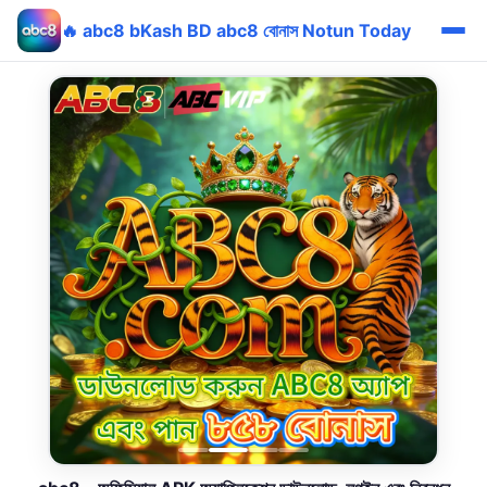
🔥 abc8 bKash BD abc8 বোনাস Notun Today