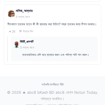
নাসিমা_আক্তার
3 সপ্তাহ আগে
শীতকালে ত্বকের যত্নে কী কী ব্যবহার করা উচিত? শুষ্ক ত্বকের জন্য টিপস দরকার।
💬 উত্তর দিন
♥ 26
বিউটি_এক্সপার্ট
3 সপ্তাহ আগে
ময়েশ্চারাইজার বেশি করে ব্যবহার করুন এবং পর্যাপ্ত পানি পান করুন।
শর্তাবলী
গোপনীয়তা নীতি
© 2026 🔥 abc8 bKash BD abc8 বোনাস Notun Today.
সর্বস্বত্ব সংরক্ষিত।