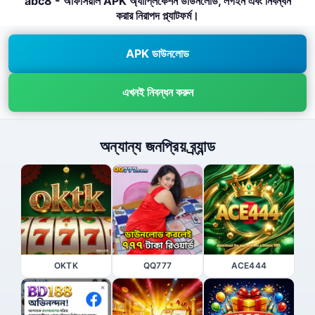
abc8 - অফিসিয়াল APK অ্যাপ্লিকেশন ডাউনলোড, লগইন এবং নিবন্ধন
করার নিরাপদ প্ল্যাটফর্ম।
APK ডাউনলোড
এখনই নিবন্ধন করুন
অন্যান্য জনপ্রিয় ব্র্যান্ড
OKTK
QQ777
ACE444