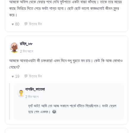
আজকে অফিস থেকে ফেরার পথে দেখি ফুটপাতে একটা বাচ্চা কাঁদছে। তাকে তার মায়ের
কাছে ফিরিয়ে দিতে পেরে মনটা শান্ত হলো। ছোট ছোট ভালো কাজগুলোই জীবন সুন্দর
করে।
💬 উত্তর দিন
♥ 80
রহিম_৮৮
2 দিন আগে
আজকে আবহাওয়াটা কী চমৎকার! এমন দিনে শুধু ঘুরতে মন চায়। কেউ কি আজ কোথাও
গেছেন?
💬 উত্তর দিন
♥ 19
নাসরিন_ফাতেমা
2 দিন আগে
হ্যাঁ ভাই! আমি তো আজ সকালে পার্কে হাঁটতে গিয়েছিলাম। মনটা ফ্রেশ
হয়ে গেল একদম। 😂