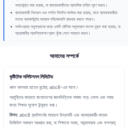
অন্তর্ভুক্ত করা হয়েছে, যা ব্যবহারকারীদের প্রাথমিক চাহিদা পূরণ করবে।
ব্যবহারকারী নিবন্ধন এবং লগইন সিস্টেম কার্যকর করা হয়েছে, যাতে ব্যবহারকারীরা
তাদের অ্যাকাউন্টের মাধ্যমে পরিষেবাগুলি ব্যবহার করতে পারেন।
সফটওয়্যার অনুসন্ধানের জন্য একটি মৌলিক অনুসন্ধান ফাংশন যুক্ত করা হয়েছে, যা
প্রয়োজনীয় অ্যাপ্লিকেশন দ্রুত খুঁজে পেতে সহায়তা করবে।
আমাদের সম্পর্কে
কৃষ্টিটেক সলিউশনস লিমিটেড
জ্ঞান আপনার হাতের মুঠোয়, abc8-এর সাথে।
প্রযুক্তির মাধ্যমে বাংলাদেশের জ্ঞানভিত্তিক সমাজ গড়ে তোলা এবং সবার
জন্য শিক্ষার সুযোগ উন্মুক্ত করা।
মিশন:
abc8 প্ল্যাটফর্মের মাধ্যমে উদ্ভাবনী এবং ব্যবহারকারী-বান্ধব
ডিজিটাল সমাধান সরবরাহ করা, যা শিক্ষাকে সহজ, আনন্দদায়ক এবং ফলপ্রসূ