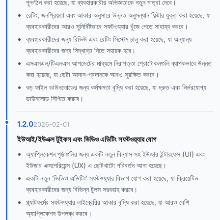
পুনর্গঠন করা হয়েছে, যা ব্যবহারকারীর অভিজ্ঞতাকে নতুন মাত্রা দেবে।
রেটিং, জনপ্রিয়তা এবং আকার অনুসারে উন্নত অনুসন্ধান ফিল্টার যুক্ত করা হয়েছে, যা
ব্যবহারকারীদের আরও সুনির্দিষ্টভাবে সফটওয়্যার খুঁজে পেতে সাহায্য করবে।
ব্যবহারকারীদের জন্য রিভিউ এবং রেটিং সিস্টেম চালু করা হয়েছে, যা অন্যান্য
ব্যবহারকারীদের জন্য সিদ্ধান্ত নিতে সহায়ক হবে।
এসএসএল/টিএলএস আপডেটের মাধ্যমে নিরাপত্তা প্রোটোকলগুলি ব্যাপকভাবে উন্নত
করা হয়েছে, যা ডেটা আদান-প্রদানকে আরও সুরক্ষিত করবে।
বড় ফাইল ডাউনলোডের জন্য কর্মক্ষমতা বৃদ্ধি করা হয়েছে, যা দ্রুত এবং নির্ভরযোগ্য
ডাউনলোড নিশ্চিত করবে।
1.2.0
2026-02-01
ইউআই/ইউএক্স টুইকস এবং ভিডিও এডিটিং সফটওয়্যার যোগ
অ্যাপ্লিকেশন পৃষ্ঠাগুলির জন্য একটি নতুন বিন্যাস সহ ইউজার ইন্টারফেস (UI) এবং
ইউজার এক্সপেরিয়েন্স (UX) এ ছোটখাটো পরিবর্তন আনা হয়েছে।
একটি নতুন 'ভিডিও এডিটিং' সফটওয়্যার বিভাগ যোগ করা হয়েছে, যা ক্রিয়েটিভ
ব্যবহারকারীদের জন্য বিভিন্ন টুলস সরবরাহ করবে।
প্ল্যাটফর্মের সফটওয়্যার লাইব্রেরির আকার বৃদ্ধি করা হয়েছে, যা আরও বেশি
অ্যাপ্লিকেশন উপলব্ধ করবে।