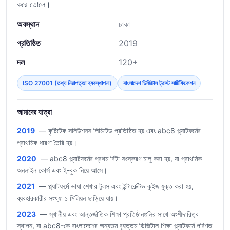
করে তোলে।
অবস্থান
ঢাকা
প্রতিষ্ঠিত
2019
দল
120+
ISO 27001 (তথ্য নিরাপত্তা ব্যবস্থাপনা)
বাংলাদেশ ডিজিটাল ট্রাস্ট সার্টিফিকেশন
আমাদের যাত্রা
2019
— কৃষ্টিটেক সলিউশনস লিমিটেড প্রতিষ্ঠিত হয় এবং abc8 প্ল্যাটফর্মের
প্রাথমিক ধারণা তৈরি হয়।
2020
— abc8 প্ল্যাটফর্মের প্রথম বিটা সংস্করণ চালু করা হয়, যা প্রাথমিক
অনলাইন কোর্স এবং ই-বুক নিয়ে আসে।
2021
— প্ল্যাটফর্মে ভাষা শেখার টুলস এবং ইন্টারেক্টিভ কুইজ যুক্ত করা হয়,
ব্যবহারকারীর সংখ্যা ১ মিলিয়ন ছাড়িয়ে যায়।
2023
— স্থানীয় এবং আন্তর্জাতিক শিক্ষা প্রতিষ্ঠানগুলির সাথে অংশীদারিত্ব
স্থাপন, যা abc8-কে বাংলাদেশের অন্যতম বৃহত্তম ডিজিটাল শিক্ষা প্ল্যাটফর্মে পরিণত