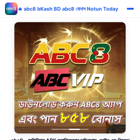
🔥 abc8 bKash BD abc8 বোনাস Notun Today