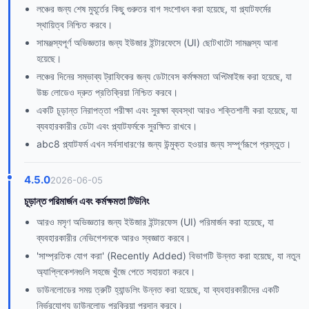
লঞ্চের জন্য শেষ মুহূর্তের কিছু গুরুতর বাগ সংশোধন করা হয়েছে, যা প্ল্যাটফর্মের
স্থায়িত্ব নিশ্চিত করবে।
সামঞ্জস্যপূর্ণ অভিজ্ঞতার জন্য ইউজার ইন্টারফেসে (UI) ছোটখাটো সামঞ্জস্য আনা
হয়েছে।
লঞ্চের দিনের সম্ভাব্য ট্রাফিকের জন্য ডেটাবেস কর্মক্ষমতা অপ্টিমাইজ করা হয়েছে, যা
উচ্চ লোডেও দ্রুত প্রতিক্রিয়া নিশ্চিত করবে।
একটি চূড়ান্ত নিরাপত্তা পরীক্ষা এবং সুরক্ষা ব্যবস্থা আরও শক্তিশালী করা হয়েছে, যা
ব্যবহারকারীর ডেটা এবং প্ল্যাটফর্মকে সুরক্ষিত রাখবে।
abc8 প্ল্যাটফর্ম এখন সর্বসাধারণের জন্য উন্মুক্ত হওয়ার জন্য সম্পূর্ণরূপে প্রস্তুত।
4.5.0
2026-06-05
চূড়ান্ত পরিমার্জন এবং কর্মক্ষমতা টিউনিং
আরও মসৃণ অভিজ্ঞতার জন্য ইউজার ইন্টারফেস (UI) পরিমার্জন করা হয়েছে, যা
ব্যবহারকারীর নেভিগেশনকে আরও স্বজ্ঞাত করবে।
'সাম্প্রতিক যোগ করা' (Recently Added) বিভাগটি উন্নত করা হয়েছে, যা নতুন
অ্যাপ্লিকেশনগুলি সহজে খুঁজে পেতে সহায়তা করবে।
ডাউনলোডের সময় ত্রুটি হ্যান্ডলিং উন্নত করা হয়েছে, যা ব্যবহারকারীদের একটি
নির্ভরযোগ্য ডাউনলোড প্রক্রিয়া প্রদান করবে।