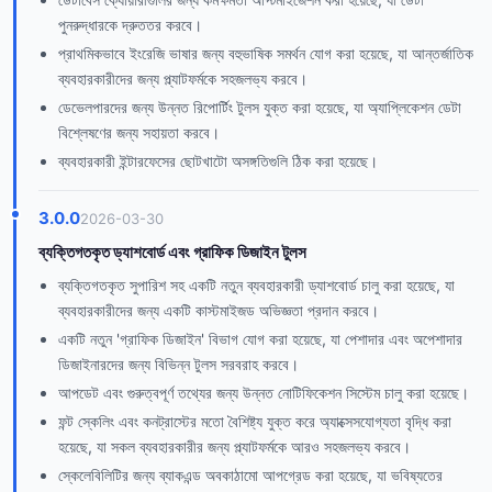
পুনরুদ্ধারকে দ্রুততর করবে।
প্রাথমিকভাবে ইংরেজি ভাষার জন্য বহুভাষিক সমর্থন যোগ করা হয়েছে, যা আন্তর্জাতিক
ব্যবহারকারীদের জন্য প্ল্যাটফর্মকে সহজলভ্য করবে।
ডেভেলপারদের জন্য উন্নত রিপোর্টিং টুলস যুক্ত করা হয়েছে, যা অ্যাপ্লিকেশন ডেটা
বিশ্লেষণের জন্য সহায়তা করবে।
ব্যবহারকারী ইন্টারফেসের ছোটখাটো অসঙ্গতিগুলি ঠিক করা হয়েছে।
3.0.0
2026-03-30
ব্যক্তিগতকৃত ড্যাশবোর্ড এবং গ্রাফিক ডিজাইন টুলস
ব্যক্তিগতকৃত সুপারিশ সহ একটি নতুন ব্যবহারকারী ড্যাশবোর্ড চালু করা হয়েছে, যা
ব্যবহারকারীদের জন্য একটি কাস্টমাইজড অভিজ্ঞতা প্রদান করবে।
একটি নতুন 'গ্রাফিক ডিজাইন' বিভাগ যোগ করা হয়েছে, যা পেশাদার এবং অপেশাদার
ডিজাইনারদের জন্য বিভিন্ন টুলস সরবরাহ করবে।
আপডেট এবং গুরুত্বপূর্ণ তথ্যের জন্য উন্নত নোটিফিকেশন সিস্টেম চালু করা হয়েছে।
ফন্ট স্কেলিং এবং কনট্রাস্টের মতো বৈশিষ্ট্য যুক্ত করে অ্যাক্সেসযোগ্যতা বৃদ্ধি করা
হয়েছে, যা সকল ব্যবহারকারীর জন্য প্ল্যাটফর্মকে আরও সহজলভ্য করবে।
স্কেলেবিলিটির জন্য ব্যাকএন্ড অবকাঠামো আপগ্রেড করা হয়েছে, যা ভবিষ্যতের