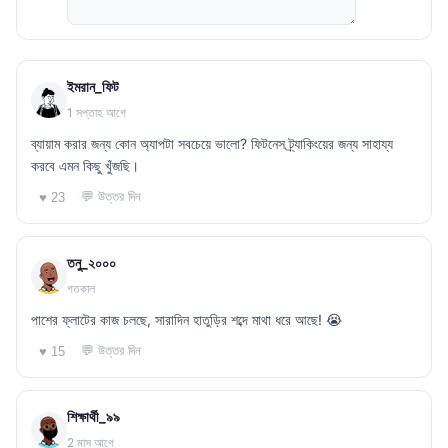
ইমরান_ফিট
1 সপ্তাহ আগে
ব্যায়াম করার জন্য কোন অ্যাপটা সবচেয়ে ভালো? ফিটনেস ট্র্যাকিংয়ের জন্য সাহায্য
করবে এমন কিছু খুঁজছি।
💬 উত্তর দিন
♥ 23
তনু_২০০০
গতকাল
পাশের ফ্লাটের কাজ চলছে, সারাদিন হাতুড়ির শব্দে মাথা ধরে আছে! 😭
💬 উত্তর দিন
♥ 15
শিক্ষার্থী_৯৯
2 মাস আগে