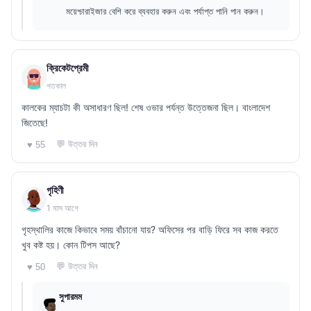
ময়েশ্চারাইজার বেশি করে ব্যবহার করুন এবং পর্যাপ্ত পানি পান করুন।
ক্রিকেটপ্রেমী
গতকাল
কালকের ম্যাচটা কী অসাধারণ ছিল! শেষ ওভার পর্যন্ত উত্তেজনা ছিল। বাংলাদেশ
জিতেছে!
💬 উত্তর দিন
♥ 55
গৃহিণী
1 মাস আগে
গৃহস্থালির কাজে কিভাবে সময় বাঁচানো যায়? অফিসের পর বাড়ি ফিরে সব কাজ করতে
খুব কষ্ট হয়। কোন টিপস আছে?
💬 উত্তর দিন
♥ 50
সুপারমম