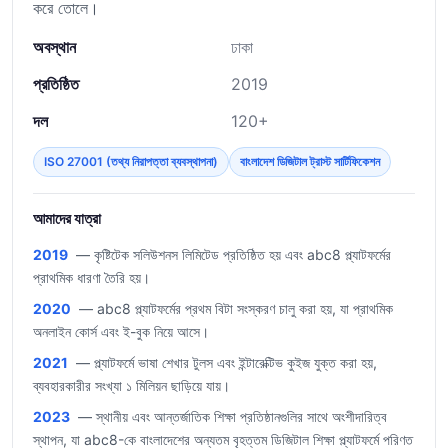
করে তোলে।
অবস্থান
ঢাকা
প্রতিষ্ঠিত
2019
দল
120+
ISO 27001 (তথ্য নিরাপত্তা ব্যবস্থাপনা)
বাংলাদেশ ডিজিটাল ট্রাস্ট সার্টিফিকেশন
আমাদের যাত্রা
2019
— কৃষ্টিটেক সলিউশনস লিমিটেড প্রতিষ্ঠিত হয় এবং abc8 প্ল্যাটফর্মের
প্রাথমিক ধারণা তৈরি হয়।
2020
— abc8 প্ল্যাটফর্মের প্রথম বিটা সংস্করণ চালু করা হয়, যা প্রাথমিক
অনলাইন কোর্স এবং ই-বুক নিয়ে আসে।
2021
— প্ল্যাটফর্মে ভাষা শেখার টুলস এবং ইন্টারেক্টিভ কুইজ যুক্ত করা হয়,
ব্যবহারকারীর সংখ্যা ১ মিলিয়ন ছাড়িয়ে যায়।
2023
— স্থানীয় এবং আন্তর্জাতিক শিক্ষা প্রতিষ্ঠানগুলির সাথে অংশীদারিত্ব
স্থাপন, যা abc8-কে বাংলাদেশের অন্যতম বৃহত্তম ডিজিটাল শিক্ষা প্ল্যাটফর্মে পরিণত