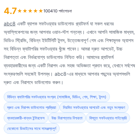
4.7
★
★
★
★
★
100410 পর্যালোচনা
abc8
একটি ব্যাপক সফটওয়্যার ডাউনলোড প্ল্যাটফর্ম যা সকল ধরনের
অ্যাপ্লিকেশনের জন্য আপনার ওয়ান-স্টপ গন্তব্য। এখানে আপনি সামাজিক মাধ্যম,
ভিডিও স্ট্রিমিং, বিভিন্ন ইউটিলিটি টুলস, উত্তেজনাপূর্ণ গেম এবং শিক্ষামূলক অ্যাপস
সহ বিভিন্ন ক্যাটাগরির সফটওয়্যার খুঁজে পাবেন। আমরা দ্রুত আপডেট, উচ্চ
নিরাপত্তা এবং নির্ভরযোগ্য ডাউনলোড নিশ্চিত করি। আমাদের প্ল্যাটফর্ম
ব্যবহারকারীদের জন্য একটি নিরাপদ এবং সহজ অভিজ্ঞতা প্রদান করে, যেখানে সর্বশেষ
সংস্করণগুলি সহজেই উপলব্ধ। abc8-এর মাধ্যমে আপনার পছন্দের অ্যাপসগুলি
দ্রুত এবং নিরাপদে ডাউনলোড করুন।
বিভিন্ন ক্যাটাগরির সফটওয়্যার সংগ্রহ (সামাজিক, ভিডিও, গেম, শিক্ষা, টুলস)
দ্রুত এবং নিরাপদ ডাউনলোড প্রক্রিয়া
নিয়মিত সফটওয়্যার আপডেট এবং নতুন সংস্করণ
ব্যবহারকারী-বান্ধব ইন্টারফেস
উচ্চ নিরাপত্তার নিশ্চয়তা
বিস্তৃত সফটওয়্যার লাইব্রেরি
যেকোনো ডিভাইসের সাথে সামঞ্জস্যপূর্ণ