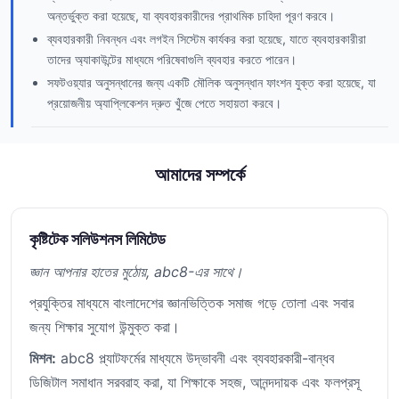
অন্তর্ভুক্ত করা হয়েছে, যা ব্যবহারকারীদের প্রাথমিক চাহিদা পূরণ করবে।
ব্যবহারকারী নিবন্ধন এবং লগইন সিস্টেম কার্যকর করা হয়েছে, যাতে ব্যবহারকারীরা
তাদের অ্যাকাউন্টের মাধ্যমে পরিষেবাগুলি ব্যবহার করতে পারেন।
সফটওয়্যার অনুসন্ধানের জন্য একটি মৌলিক অনুসন্ধান ফাংশন যুক্ত করা হয়েছে, যা
প্রয়োজনীয় অ্যাপ্লিকেশন দ্রুত খুঁজে পেতে সহায়তা করবে।
আমাদের সম্পর্কে
কৃষ্টিটেক সলিউশনস লিমিটেড
জ্ঞান আপনার হাতের মুঠোয়, abc8-এর সাথে।
প্রযুক্তির মাধ্যমে বাংলাদেশের জ্ঞানভিত্তিক সমাজ গড়ে তোলা এবং সবার
জন্য শিক্ষার সুযোগ উন্মুক্ত করা।
মিশন:
abc8 প্ল্যাটফর্মের মাধ্যমে উদ্ভাবনী এবং ব্যবহারকারী-বান্ধব
ডিজিটাল সমাধান সরবরাহ করা, যা শিক্ষাকে সহজ, আনন্দদায়ক এবং ফলপ্রসূ