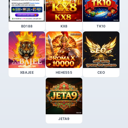
BD188
KX8
TK10
XBAJEE
HEHE555
CEO
JETA9