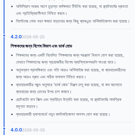
অফিসিয়াল লঞ্চের আগে চূড়ান্ত কর্মক্ষমতা টিউনিং করা হয়েছে, যা প্ল্যাটফর্মের দ্রুততা
এবং প্রতিক্রিয়াশীলতা নিশ্চিত করবে।
সিস্টেমের লোড বহন ক্ষমতা বাড়ানোর জন্য কিছু ব্যাকএন্ড অপ্টিমাইজেশন করা হয়েছে।
4.2.0
2026-05-25
শিক্ষকদের জন্য বিশেষ বিভাগ এবং ডার্ক মোড
শিক্ষকদের জন্য একটি নিবেদিত 'শিক্ষকদের জন্য সরঞ্জাম' বিভাগ যোগ করা হয়েছে,
যেখানে শিক্ষাদানের জন্য প্রয়োজনীয় বিশেষ অ্যাপ্লিকেশনগুলি পাওয়া যাবে।
অনুসন্ধান প্রাসঙ্গিকতা এবং গতি আরও অপ্টিমাইজ করা হয়েছে, যা ব্যবহারকারীদের
জন্য আরও দ্রুত এবং সঠিক ফলাফল নিশ্চিত করবে।
ব্যবহারকারীর পছন্দ অনুসারে 'ডার্ক মোড' বিকল্প চালু করা হয়েছে, যা কম আলোতে
ব্যবহারের জন্য চোখের উপর চাপ কমাবে।
ছোটখাটো বাগ ফিক্স এবং স্থায়িত্ব উন্নতি করা হয়েছে, যা প্ল্যাটফর্মের সামগ্রিক
মসৃণতা বাড়াবে।
ব্যবহারকারী ড্যাশবোর্ডে নতুন কাস্টমাইজেশন অপশন যোগ করা হয়েছে।
4.0.0
2026-05-05