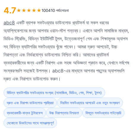
4.7
★
★
★
★
★
100410 পর্যালোচনা
abc8
একটি ব্যাপক সফটওয়্যার ডাউনলোড প্ল্যাটফর্ম যা সকল ধরনের
অ্যাপ্লিকেশনের জন্য আপনার ওয়ান-স্টপ গন্তব্য। এখানে আপনি সামাজিক মাধ্যম,
ভিডিও স্ট্রিমিং, বিভিন্ন ইউটিলিটি টুলস, উত্তেজনাপূর্ণ গেম এবং শিক্ষামূলক অ্যাপস
সহ বিভিন্ন ক্যাটাগরির সফটওয়্যার খুঁজে পাবেন। আমরা দ্রুত আপডেট, উচ্চ
নিরাপত্তা এবং নির্ভরযোগ্য ডাউনলোড নিশ্চিত করি। আমাদের প্ল্যাটফর্ম
ব্যবহারকারীদের জন্য একটি নিরাপদ এবং সহজ অভিজ্ঞতা প্রদান করে, যেখানে সর্বশেষ
সংস্করণগুলি সহজেই উপলব্ধ। abc8-এর মাধ্যমে আপনার পছন্দের অ্যাপসগুলি
দ্রুত এবং নিরাপদে ডাউনলোড করুন।
বিভিন্ন ক্যাটাগরির সফটওয়্যার সংগ্রহ (সামাজিক, ভিডিও, গেম, শিক্ষা, টুলস)
দ্রুত এবং নিরাপদ ডাউনলোড প্রক্রিয়া
নিয়মিত সফটওয়্যার আপডেট এবং নতুন সংস্করণ
ব্যবহারকারী-বান্ধব ইন্টারফেস
উচ্চ নিরাপত্তার নিশ্চয়তা
বিস্তৃত সফটওয়্যার লাইব্রেরি
যেকোনো ডিভাইসের সাথে সামঞ্জস্যপূর্ণ