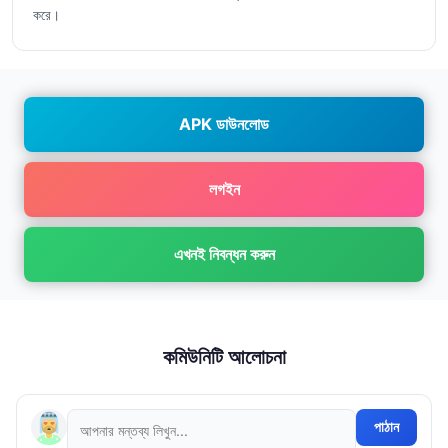
করে।
APK ডাউনলোড
লগইন
এখনই নিবন্ধন করুন
কমিউনিটি আলোচনা
পাঠান