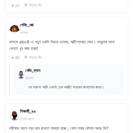
💬 উত্তর দিন
♥ 12
গেমিং_জো
গতকাল
কালকে abc8-এ নতুন একটা ফিচার এসেছে, মাল্টিপ্লেয়ার মোড। বন্ধুদের সাথে
খেলতে খুব মজা হচ্ছে!
💬 উত্তর দিন
♥ 40
গেমিং_ফ্যান
গতকাল
ওহ দারুণ! আমি এখনই চেক করছি! ধন্যবাদ জানানোর জন্য।
শিক্ষার্থী_৯৯
2 মাস আগে
পরীক্ষার আগে পড়া মনে রাখতে সমস্যা হচ্ছে। কোন সহজ কৌশল আছে কি?