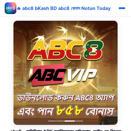
🔥 abc8 bKash BD abc8 বোনাস Notun Today