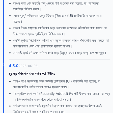
লঞ্চের জন্য শেষ মুহূর্তের কিছু গুরুতর বাগ সংশোধন করা হয়েছে, যা প্ল্যাটফর্মের
স্থায়িত্ব নিশ্চিত করবে।
সামঞ্জস্যপূর্ণ অভিজ্ঞতার জন্য ইউজার ইন্টারফেসে (UI) ছোটখাটো সামঞ্জস্য আনা
হয়েছে।
লঞ্চের দিনের সম্ভাব্য ট্রাফিকের জন্য ডেটাবেস কর্মক্ষমতা অপ্টিমাইজ করা হয়েছে, যা
উচ্চ লোডেও দ্রুত প্রতিক্রিয়া নিশ্চিত করবে।
একটি চূড়ান্ত নিরাপত্তা পরীক্ষা এবং সুরক্ষা ব্যবস্থা আরও শক্তিশালী করা হয়েছে, যা
ব্যবহারকারীর ডেটা এবং প্ল্যাটফর্মকে সুরক্ষিত রাখবে।
abc8 প্ল্যাটফর্ম এখন সর্বসাধারণের জন্য উন্মুক্ত হওয়ার জন্য সম্পূর্ণরূপে প্রস্তুত।
4.5.0
2026-06-05
চূড়ান্ত পরিমার্জন এবং কর্মক্ষমতা টিউনিং
আরও মসৃণ অভিজ্ঞতার জন্য ইউজার ইন্টারফেস (UI) পরিমার্জন করা হয়েছে, যা
ব্যবহারকারীর নেভিগেশনকে আরও স্বজ্ঞাত করবে।
'সাম্প্রতিক যোগ করা' (Recently Added) বিভাগটি উন্নত করা হয়েছে, যা নতুন
অ্যাপ্লিকেশনগুলি সহজে খুঁজে পেতে সহায়তা করবে।
ডাউনলোডের সময় ত্রুটি হ্যান্ডলিং উন্নত করা হয়েছে, যা ব্যবহারকারীদের একটি
নির্ভরযোগ্য ডাউনলোড প্রক্রিয়া প্রদান করবে।