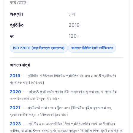
করে তোলে।
অবস্থান
ঢাকা
প্রতিষ্ঠিত
2019
দল
120+
ISO 27001 (তথ্য নিরাপত্তা ব্যবস্থাপনা)
বাংলাদেশ ডিজিটাল ট্রাস্ট সার্টিফিকেশন
আমাদের যাত্রা
2019
— কৃষ্টিটেক সলিউশনস লিমিটেড প্রতিষ্ঠিত হয় এবং abc8 প্ল্যাটফর্মের
প্রাথমিক ধারণা তৈরি হয়।
2020
— abc8 প্ল্যাটফর্মের প্রথম বিটা সংস্করণ চালু করা হয়, যা প্রাথমিক
অনলাইন কোর্স এবং ই-বুক নিয়ে আসে।
2021
— প্ল্যাটফর্মে ভাষা শেখার টুলস এবং ইন্টারেক্টিভ কুইজ যুক্ত করা হয়,
ব্যবহারকারীর সংখ্যা ১ মিলিয়ন ছাড়িয়ে যায়।
2023
— স্থানীয় এবং আন্তর্জাতিক শিক্ষা প্রতিষ্ঠানগুলির সাথে অংশীদারিত্ব
স্থাপন, যা abc8-কে বাংলাদেশের অন্যতম বৃহত্তম ডিজিটাল শিক্ষা প্ল্যাটফর্মে পরিণত