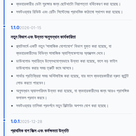
ব্যবহারকারীর ডেটা সুরক্ষার জন্য ছোটখাটো নিরাপত্তা বর্ধিতকরণ করা হয়েছে।
সফটওয়্যার রিভিউ এবং রেটিং সিস্টেমের প্রাথমিক কাঠামো স্থাপন করা হয়েছে।
1.1.0
2026-01-15
নতুন বিভাগ এবং উন্নত অনুসন্ধান কার্যকারিতা
প্ল্যাটফর্মে একটি নতুন 'সামাজিক যোগাযোগ' বিভাগ যুক্ত করা হয়েছে, যা
ব্যবহারকারীদের বিভিন্ন সামাজিক অ্যাপ্লিকেশনের অ্যাক্সেস দেবে।
ডাউনলোড স্থায়িত্ব উল্লেখযোগ্যভাবে উন্নত করা হয়েছে, ফলে বড় ফাইল
ডাউনলোড করার সময় ত্রুটি কমে আসবে।
সার্ভার প্রতিক্রিয়া সময় অপ্টিমাইজ করা হয়েছে, যার ফলে ব্যবহারকারীরা দ্রুত কন্টেন্ট
লোড করতে পারবেন।
অনুসন্ধান অ্যালগরিদম উন্নত করা হয়েছে, যা ব্যবহারকারীদের জন্য আরও প্রাসঙ্গিক
ফলাফল প্রদান করবে।
সফটওয়্যার তালিকা প্রদর্শনে নতুন ফিল্টারিং অপশন যোগ করা হয়েছে।
1.0.1
2025-12-28
প্রাথমিক বাগ ফিক্স এবং কর্মক্ষমতা উন্নতি