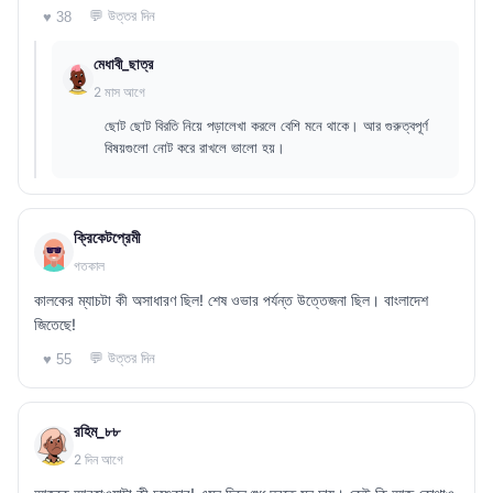
💬 উত্তর দিন
♥ 38
মেধাবী_ছাত্র
2 মাস আগে
ছোট ছোট বিরতি নিয়ে পড়ালেখা করলে বেশি মনে থাকে। আর গুরুত্বপূর্ণ
বিষয়গুলো নোট করে রাখলে ভালো হয়।
ক্রিকেটপ্রেমী
গতকাল
কালকের ম্যাচটা কী অসাধারণ ছিল! শেষ ওভার পর্যন্ত উত্তেজনা ছিল। বাংলাদেশ
জিতেছে!
💬 উত্তর দিন
♥ 55
রহিম_৮৮
2 দিন আগে