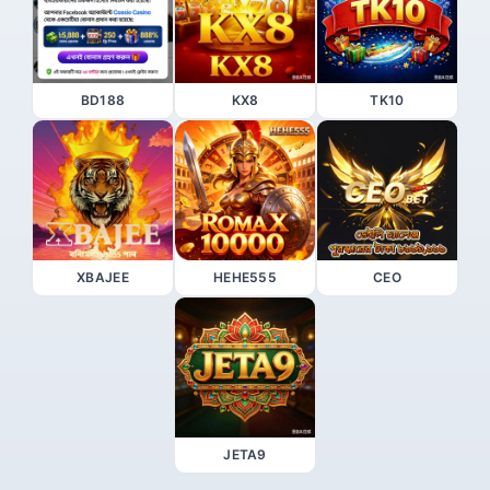
BD188
KX8
TK10
XBAJEE
HEHE555
CEO
JETA9