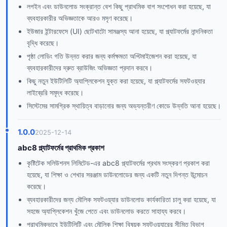
লগইন এবং ডাউনলোড সংক্রান্ত বেশ কিছু প্রাথমিক বাগ সংশোধন করা হয়েছে, যা
ব্যবহারকারীর অভিজ্ঞতাকে আরও মসৃণ করেছে।
ইউজার ইন্টারফেসে (UI) ছোটখাটো সামঞ্জস্য আনা হয়েছে, যা প্ল্যাটফর্মের নান্দনিকতা
বৃদ্ধি করেছে।
পৃষ্ঠা লোডিং গতি উন্নত করার জন্য কর্মক্ষমতা অপ্টিমাইজেশন করা হয়েছে, যা
ব্যবহারকারীদের দ্রুত ব্রাউজিং অভিজ্ঞতা প্রদান করবে।
কিছু নতুন ইউটিলিটি অ্যাপ্লিকেশন যুক্ত করা হয়েছে, যা প্ল্যাটফর্মের সফটওয়্যার
লাইব্রেরি সমৃদ্ধ করেছে।
সিস্টেমের সামগ্রিক স্থায়িত্ব বাড়ানোর জন্য অভ্যন্তরীণ কোডে উন্নতি আনা হয়েছে।
1.0.0
2025-12-14
abc8 প্ল্যাটফর্মের প্রাথমিক প্রকাশ
কৃষ্টিটেক সলিউশনস লিমিটেড-এর abc8 প্ল্যাটফর্মের প্রথম সংস্করণ প্রকাশ করা
হয়েছে, যা শিক্ষা ও শেখার সরঞ্জাম ডাউনলোডের জন্য একটি নতুন দিগন্ত উন্মোচন
করেছে।
ব্যবহারকারীদের জন্য মৌলিক সফটওয়্যার ডাউনলোড কার্যকারিতা চালু করা হয়েছে, যা
সহজে অ্যাপ্লিকেশন খুঁজে পেতে এবং ডাউনলোড করতে সাহায্য করবে।
প্রাথমিকভাবে ইউটিলিটি এবং মৌলিক শিক্ষা বিষয়ক সফটওয়্যারের সীমিত বিভাগ