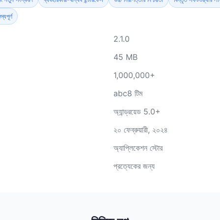
যপূর্ণ
2.1.0
45 MB
1,000,000+
abc8 টিম
অ্যান্ড্রয়েড 5.0+
২০ ফেব্রুয়ারী, ২০২৪
অ্যাপ্লিকেশন স্টোর
প্রত্যেকের জন্য