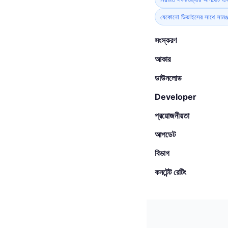
যেকোনো ডিভাইসের সাথে সামঞ্জস্
সংস্করণ
আকার
ডাউনলোড
Developer
প্রয়োজনীয়তা
আপডেট
বিভাগ
কনটেন্ট রেটিং