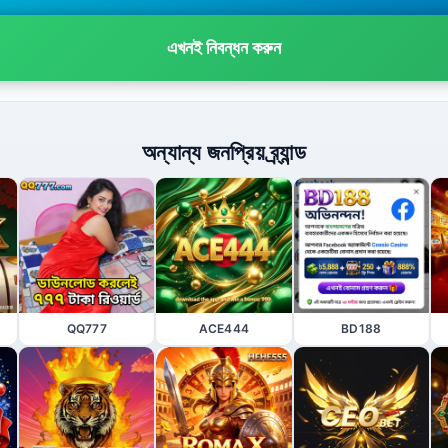
এখনই নিবন্ধন করুন
অন্যান্য জনপ্রিয় ব্র্যান্ড
QQ777
ACE444
BD188