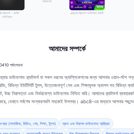
ডাউনলোড
 স্ক্রিনশট - APK
abc8 স্ক্রিনশট অফিসিয়াল APK
অফিসিয়াল
আমাদের সম্পর্কে
0410 পর্যালোচনা
্যার ডাউনলোড প্ল্যাটফর্ম যা সকল ধরনের অ্যাপ্লিকেশনের জন্য আপনার ওয়ান-স্টপ গ
িমিং, বিভিন্ন ইউটিলিটি টুলস, উত্তেজনাপূর্ণ গেম এবং শিক্ষামূলক অ্যাপস সহ বিভিন্ন ক্যা
উচ্চ নিরাপত্তা এবং নির্ভরযোগ্য ডাউনলোড নিশ্চিত করি। আমাদের প্ল্যাটফর্ম ব্যবহারক
করে, যেখানে সর্বশেষ সংস্করণগুলি সহজেই উপলব্ধ। abc8-এর মাধ্যমে আপনার পছন্দের
 সংগ্রহ (সামাজিক, ভিডিও, গেম, শিক্ষা, টুলস)
দ্রুত এবং নিরাপদ ডাউনলোড প্রক্রিয়া
ং নতুন সংস্করণ
ব্যবহারকারী-বান্ধব ইন্টারফেস
উচ্চ নিরাপত্তার নিশ্চয়তা
বিস্তৃত সফটওয়্যার লা