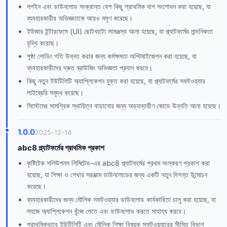
লগইন এবং ডাউনলোড সংক্রান্ত বেশ কিছু প্রাথমিক বাগ সংশোধন করা হয়েছে, যা
ব্যবহারকারীর অভিজ্ঞতাকে আরও মসৃণ করেছে।
ইউজার ইন্টারফেসে (UI) ছোটখাটো সামঞ্জস্য আনা হয়েছে, যা প্ল্যাটফর্মের নান্দনিকতা
বৃদ্ধি করেছে।
পৃষ্ঠা লোডিং গতি উন্নত করার জন্য কর্মক্ষমতা অপ্টিমাইজেশন করা হয়েছে, যা
ব্যবহারকারীদের দ্রুত ব্রাউজিং অভিজ্ঞতা প্রদান করবে।
কিছু নতুন ইউটিলিটি অ্যাপ্লিকেশন যুক্ত করা হয়েছে, যা প্ল্যাটফর্মের সফটওয়্যার
লাইব্রেরি সমৃদ্ধ করেছে।
সিস্টেমের সামগ্রিক স্থায়িত্ব বাড়ানোর জন্য অভ্যন্তরীণ কোডে উন্নতি আনা হয়েছে।
1.0.0
2025-12-14
abc8 প্ল্যাটফর্মের প্রাথমিক প্রকাশ
কৃষ্টিটেক সলিউশনস লিমিটেড-এর abc8 প্ল্যাটফর্মের প্রথম সংস্করণ প্রকাশ করা
হয়েছে, যা শিক্ষা ও শেখার সরঞ্জাম ডাউনলোডের জন্য একটি নতুন দিগন্ত উন্মোচন
করেছে।
ব্যবহারকারীদের জন্য মৌলিক সফটওয়্যার ডাউনলোড কার্যকারিতা চালু করা হয়েছে, যা
সহজে অ্যাপ্লিকেশন খুঁজে পেতে এবং ডাউনলোড করতে সাহায্য করবে।
প্রাথমিকভাবে ইউটিলিটি এবং মৌলিক শিক্ষা বিষয়ক সফটওয়্যারের সীমিত বিভাগ