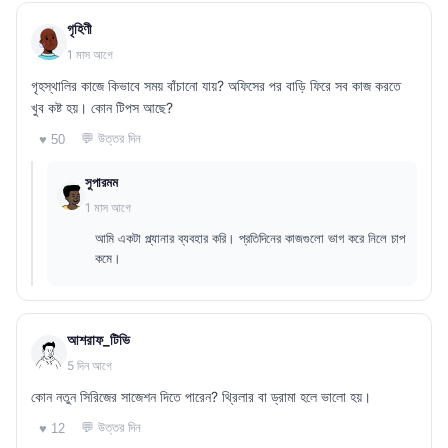
গৃহিণী
1 মাস আগে
গৃহস্থালির কাজে কিভাবে সময় বাঁচানো যায়? অফিসের পর বাড়ি ফিরে সব কাজ করতে
খুব কষ্ট হয়। কোন টিপস আছে?
💬 উত্তর দিন
♥ 50
সুপারমম
1 মাস আগে
আমি একটা প্ল্যানার ব্যবহার করি। প্রতিদিনের কাজগুলো ভাগ করে নিলে চাপ
কমে।
আশরাফ_টিভি
5 দিন আগে
কোন নতুন সিরিজের সাজেশন দিতে পারেন? থ্রিলার বা ড্রামা হলে ভালো হয়।
💬 উত্তর দিন
♥ 12