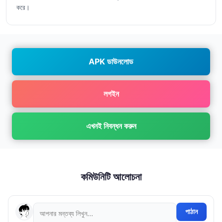
করে।
APK ডাউনলোড
লগইন
এখনই নিবন্ধন করুন
কমিউনিটি আলোচনা
পাঠান