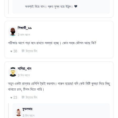
অবশ্যই নিয়ে যান। দ্রুত সুস্থ হয়ে উঠুক। ❤️
শিক্ষার্থী_৯৯
2 মাস আগে
পরীক্ষার আগে পড়া মনে রাখতে সমস্যা হচ্ছে। কোন সহজ কৌশল আছে কি?
💬 উত্তর দিন
♥ 38
সাদিয়া_খান
3 দিন আগে
নতুন একটা রান্নার রেসিপি ট্রাই করলাম। দারুন হয়েছে! যদি কেউ মিষ্টি কুমড়া দিয়ে কিছু
বানাতে চান, টিপস দিতে পারি।
💬 উত্তর দিন
♥ 23
ফুডলভার
3 দিন আগে