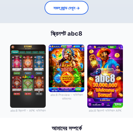
সকল ব্র্যান্ড দেখুন →
স্ক্রিনশট abc8
abc8 Preview - অফিসিয়াল
ডাউনলোড
abc8 স্ক্রিনশট - APK অফিসিয়াল
abc8 স্ক্রিনশট অফিসিয়াল APK
আমাদের সম্পর্কে