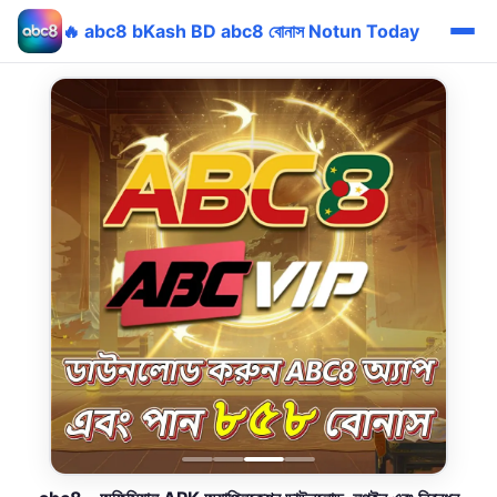
🔥 abc8 bKash BD abc8 বোনাস Notun Today