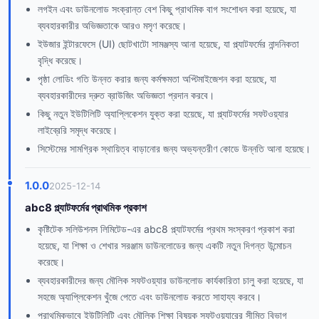
লগইন এবং ডাউনলোড সংক্রান্ত বেশ কিছু প্রাথমিক বাগ সংশোধন করা হয়েছে, যা
ব্যবহারকারীর অভিজ্ঞতাকে আরও মসৃণ করেছে।
ইউজার ইন্টারফেসে (UI) ছোটখাটো সামঞ্জস্য আনা হয়েছে, যা প্ল্যাটফর্মের নান্দনিকতা
বৃদ্ধি করেছে।
পৃষ্ঠা লোডিং গতি উন্নত করার জন্য কর্মক্ষমতা অপ্টিমাইজেশন করা হয়েছে, যা
ব্যবহারকারীদের দ্রুত ব্রাউজিং অভিজ্ঞতা প্রদান করবে।
কিছু নতুন ইউটিলিটি অ্যাপ্লিকেশন যুক্ত করা হয়েছে, যা প্ল্যাটফর্মের সফটওয়্যার
লাইব্রেরি সমৃদ্ধ করেছে।
সিস্টেমের সামগ্রিক স্থায়িত্ব বাড়ানোর জন্য অভ্যন্তরীণ কোডে উন্নতি আনা হয়েছে।
1.0.0
2025-12-14
abc8 প্ল্যাটফর্মের প্রাথমিক প্রকাশ
কৃষ্টিটেক সলিউশনস লিমিটেড-এর abc8 প্ল্যাটফর্মের প্রথম সংস্করণ প্রকাশ করা
হয়েছে, যা শিক্ষা ও শেখার সরঞ্জাম ডাউনলোডের জন্য একটি নতুন দিগন্ত উন্মোচন
করেছে।
ব্যবহারকারীদের জন্য মৌলিক সফটওয়্যার ডাউনলোড কার্যকারিতা চালু করা হয়েছে, যা
সহজে অ্যাপ্লিকেশন খুঁজে পেতে এবং ডাউনলোড করতে সাহায্য করবে।
প্রাথমিকভাবে ইউটিলিটি এবং মৌলিক শিক্ষা বিষয়ক সফটওয়্যারের সীমিত বিভাগ