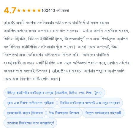
4.7
★
★
★
★
★
100410 পর্যালোচনা
abc8
একটি ব্যাপক সফটওয়্যার ডাউনলোড প্ল্যাটফর্ম যা সকল ধরনের
অ্যাপ্লিকেশনের জন্য আপনার ওয়ান-স্টপ গন্তব্য। এখানে আপনি সামাজিক মাধ্যম,
ভিডিও স্ট্রিমিং, বিভিন্ন ইউটিলিটি টুলস, উত্তেজনাপূর্ণ গেম এবং শিক্ষামূলক অ্যাপস
সহ বিভিন্ন ক্যাটাগরির সফটওয়্যার খুঁজে পাবেন। আমরা দ্রুত আপডেট, উচ্চ
নিরাপত্তা এবং নির্ভরযোগ্য ডাউনলোড নিশ্চিত করি। আমাদের প্ল্যাটফর্ম
ব্যবহারকারীদের জন্য একটি নিরাপদ এবং সহজ অভিজ্ঞতা প্রদান করে, যেখানে সর্বশেষ
সংস্করণগুলি সহজেই উপলব্ধ। abc8-এর মাধ্যমে আপনার পছন্দের অ্যাপসগুলি
দ্রুত এবং নিরাপদে ডাউনলোড করুন।
বিভিন্ন ক্যাটাগরির সফটওয়্যার সংগ্রহ (সামাজিক, ভিডিও, গেম, শিক্ষা, টুলস)
দ্রুত এবং নিরাপদ ডাউনলোড প্রক্রিয়া
নিয়মিত সফটওয়্যার আপডেট এবং নতুন সংস্করণ
ব্যবহারকারী-বান্ধব ইন্টারফেস
উচ্চ নিরাপত্তার নিশ্চয়তা
বিস্তৃত সফটওয়্যার লাইব্রেরি
যেকোনো ডিভাইসের সাথে সামঞ্জস্যপূর্ণ