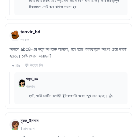
ছোট ছোট বিরতি নিয়ে পড়ালেখা করলে বেশি মনে থাকে। আর গুরুত্বপূর্ণ
বিষয়গুলো নোট করে রাখলে ভালো হয়।
tanvir_bd
গতকাল
আজকে abc8-এর নতুন আপডেট আসলো, মনে হচ্ছে পারফরম্যান্স আগের চেয়ে ভালো
হয়েছে। কেউ খেয়াল করেছেন?
💬 উত্তর দিন
♥ 35
শুভ্রা_৯৯
গতকাল
হ্যাঁ, আমি নোটিস করেছি! ইন্টারফেসটা আরও স্মুথ মনে হচ্ছে। 👍
নুরুল_ইসলাম
1 মাস আগে