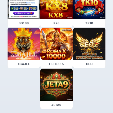
BD188
KX8
TK10
XBAJEE
HEHE555
CEO
JETA9