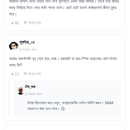
আজকে অফিস থেকে ফেরার পথে দেখি ফুটপাতে একটা বাচ্চা কাঁদছে। তাকে তার মায়ের
কাছে ফিরিয়ে দিতে পেরে মনটা শান্ত হলো। ছোট ছোট ভালো কাজগুলোই জীবন সুন্দর
করে।
💬 উত্তর দিন
♥ 80
সুমাইয়া_০৫
2 সপ্তাহ আগে
আমার ল্যাপটপটা খুব স্লো হয়ে গেছে। ফরম্যাট না করে স্পিড বাড়ানোর কোন উপায়
আছে কি?
💬 উত্তর দিন
♥ 12
টেক_গুরু
2 সপ্তাহ আগে
ডিস্ক ক্লিনআপ করে দেখুন, অপ্রয়োজনীয় ফাইল ডিলিট করুন। RAM
বাড়ালেও কাজ হতে পারে। 🤔