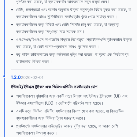
পুনর্গঠন করা হয়েছে, যা ব্যবহারকারীর অভিজ্ঞতাকে নতুন মাত্রা দেবে।
রেটিং, জনপ্রিয়তা এবং আকার অনুসারে উন্নত অনুসন্ধান ফিল্টার যুক্ত করা হয়েছে, যা
ব্যবহারকারীদের আরও সুনির্দিষ্টভাবে সফটওয়্যার খুঁজে পেতে সাহায্য করবে।
ব্যবহারকারীদের জন্য রিভিউ এবং রেটিং সিস্টেম চালু করা হয়েছে, যা অন্যান্য
ব্যবহারকারীদের জন্য সিদ্ধান্ত নিতে সহায়ক হবে।
এসএসএল/টিএলএস আপডেটের মাধ্যমে নিরাপত্তা প্রোটোকলগুলি ব্যাপকভাবে উন্নত
করা হয়েছে, যা ডেটা আদান-প্রদানকে আরও সুরক্ষিত করবে।
বড় ফাইল ডাউনলোডের জন্য কর্মক্ষমতা বৃদ্ধি করা হয়েছে, যা দ্রুত এবং নির্ভরযোগ্য
ডাউনলোড নিশ্চিত করবে।
1.2.0
2026-02-01
ইউআই/ইউএক্স টুইকস এবং ভিডিও এডিটিং সফটওয়্যার যোগ
অ্যাপ্লিকেশন পৃষ্ঠাগুলির জন্য একটি নতুন বিন্যাস সহ ইউজার ইন্টারফেস (UI) এবং
ইউজার এক্সপেরিয়েন্স (UX) এ ছোটখাটো পরিবর্তন আনা হয়েছে।
একটি নতুন 'ভিডিও এডিটিং' সফটওয়্যার বিভাগ যোগ করা হয়েছে, যা ক্রিয়েটিভ
ব্যবহারকারীদের জন্য বিভিন্ন টুলস সরবরাহ করবে।
প্ল্যাটফর্মের সফটওয়্যার লাইব্রেরির আকার বৃদ্ধি করা হয়েছে, যা আরও বেশি
অ্যাপ্লিকেশন উপলব্ধ করবে।