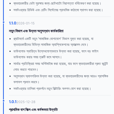
ব্যবহারকারীর ডেটা সুরক্ষার জন্য ছোটখাটো নিরাপত্তা বর্ধিতকরণ করা হয়েছে।
সফটওয়্যার রিভিউ এবং রেটিং সিস্টেমের প্রাথমিক কাঠামো স্থাপন করা হয়েছে।
1.1.0
2026-01-15
নতুন বিভাগ এবং উন্নত অনুসন্ধান কার্যকারিতা
প্ল্যাটফর্মে একটি নতুন 'সামাজিক যোগাযোগ' বিভাগ যুক্ত করা হয়েছে, যা
ব্যবহারকারীদের বিভিন্ন সামাজিক অ্যাপ্লিকেশনের অ্যাক্সেস দেবে।
ডাউনলোড স্থায়িত্ব উল্লেখযোগ্যভাবে উন্নত করা হয়েছে, ফলে বড় ফাইল
ডাউনলোড করার সময় ত্রুটি কমে আসবে।
সার্ভার প্রতিক্রিয়া সময় অপ্টিমাইজ করা হয়েছে, যার ফলে ব্যবহারকারীরা দ্রুত কন্টেন্ট
লোড করতে পারবেন।
অনুসন্ধান অ্যালগরিদম উন্নত করা হয়েছে, যা ব্যবহারকারীদের জন্য আরও প্রাসঙ্গিক
ফলাফল প্রদান করবে।
সফটওয়্যার তালিকা প্রদর্শনে নতুন ফিল্টারিং অপশন যোগ করা হয়েছে।
1.0.1
2025-12-28
প্রাথমিক বাগ ফিক্স এবং কর্মক্ষমতা উন্নতি