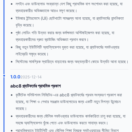
লগইন এবং ডাউনলোড সংক্রান্ত বেশ কিছু প্রাথমিক বাগ সংশোধন করা হয়েছে, যা
ব্যবহারকারীর অভিজ্ঞতাকে আরও মসৃণ করেছে।
ইউজার ইন্টারফেসে (UI) ছোটখাটো সামঞ্জস্য আনা হয়েছে, যা প্ল্যাটফর্মের নান্দনিকতা
বৃদ্ধি করেছে।
পৃষ্ঠা লোডিং গতি উন্নত করার জন্য কর্মক্ষমতা অপ্টিমাইজেশন করা হয়েছে, যা
ব্যবহারকারীদের দ্রুত ব্রাউজিং অভিজ্ঞতা প্রদান করবে।
কিছু নতুন ইউটিলিটি অ্যাপ্লিকেশন যুক্ত করা হয়েছে, যা প্ল্যাটফর্মের সফটওয়্যার
লাইব্রেরি সমৃদ্ধ করেছে।
সিস্টেমের সামগ্রিক স্থায়িত্ব বাড়ানোর জন্য অভ্যন্তরীণ কোডে উন্নতি আনা হয়েছে।
1.0.0
2025-12-14
abc8 প্ল্যাটফর্মের প্রাথমিক প্রকাশ
কৃষ্টিটেক সলিউশনস লিমিটেড-এর abc8 প্ল্যাটফর্মের প্রথম সংস্করণ প্রকাশ করা
হয়েছে, যা শিক্ষা ও শেখার সরঞ্জাম ডাউনলোডের জন্য একটি নতুন দিগন্ত উন্মোচন
করেছে।
ব্যবহারকারীদের জন্য মৌলিক সফটওয়্যার ডাউনলোড কার্যকারিতা চালু করা হয়েছে, যা
সহজে অ্যাপ্লিকেশন খুঁজে পেতে এবং ডাউনলোড করতে সাহায্য করবে।
প্রাথমিকভাবে ইউটিলিটি এবং মৌলিক শিক্ষা বিষয়ক সফটওয়্যারের সীমিত বিভাগ