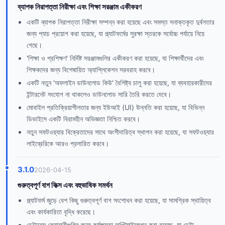
ব্যাপক নিরাপত্তা নিরীক্ষা এবং শিক্ষা সরঞ্জাম একীকরণ
একটি ব্যাপক নিরাপত্তা নিরীক্ষা সম্পন্ন করা হয়েছে এবং সমস্ত সনাক্তকৃত দুর্বলতার
জন্য প্যাচ প্রয়োগ করা হয়েছে, যা প্ল্যাটফর্মের সুরক্ষা স্তরকে সর্বোচ্চ পর্যায়ে নিয়ে
গেছে।
'শিক্ষা ও প্রশিক্ষণ' নির্দিষ্ট সরঞ্জামগুলির একীকরণ করা হয়েছে, যা শিক্ষার্থীদের এবং
শিক্ষকদের জন্য বিশেষায়িত অ্যাপ্লিকেশন সরবরাহ করবে।
একটি নতুন 'অফলাইন ডাউনলোড কিউ' বৈশিষ্ট্য চালু করা হয়েছে, যা ব্যবহারকারীদের
ইন্টারনেট সংযোগ না থাকলেও ডাউনলোড সারি তৈরি করতে দেবে।
মোবাইল প্রতিক্রিয়াশীলতার জন্য ইউআই (UI) উন্নতি করা হয়েছে, যা বিভিন্ন
ডিভাইসে একটি বিরামহীন অভিজ্ঞতা নিশ্চিত করবে।
নতুন সফটওয়্যার বিক্রেতাদের সাথে অংশীদারিত্ব স্থাপন করা হয়েছে, যা সফটওয়্যার
লাইব্রেরিকে আরও প্রসারিত করবে।
3.1.0
2026-04-15
গুরুত্বপূর্ণ বাগ ফিক্স এবং বহুভাষিক সমর্থন
প্ল্যাটফর্ম জুড়ে বেশ কিছু গুরুত্বপূর্ণ বাগ সংশোধন করা হয়েছে, যা সামগ্রিক স্থায়িত্ব
এবং কার্যকারিতা বৃদ্ধি করেছে।
ডেটাবেস ক্যোয়ারীগুলির জন্য কর্মক্ষমতা অপ্টিমাইজেশন করা হয়েছে, যা ডেটা