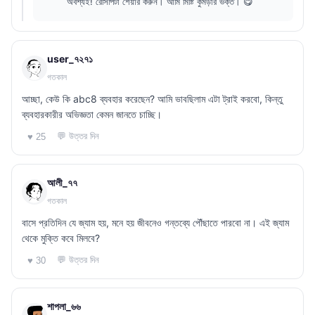
অবশ্যই! রেসিপিটা শেয়ার করুন। আমি মিষ্টি কুমড়ার ভক্ত। 😋
user_৭২৭১
গতকাল
আচ্ছা, কেউ কি abc8 ব্যবহার করেছেন? আমি ভাবছিলাম এটা ট্রাই করবো, কিন্তু
ব্যবহারকারীর অভিজ্ঞতা কেমন জানতে চাচ্ছি।
💬 উত্তর দিন
♥ 25
আলী_৭৭
গতকাল
বাসে প্রতিদিন যে জ্যাম হয়, মনে হয় জীবনেও গন্তব্যে পৌঁছাতে পারবো না। এই জ্যাম
থেকে মুক্তি কবে মিলবে?
💬 উত্তর দিন
♥ 30
শাপলা_৬৬