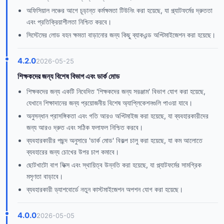
অফিসিয়াল লঞ্চের আগে চূড়ান্ত কর্মক্ষমতা টিউনিং করা হয়েছে, যা প্ল্যাটফর্মের দ্রুততা
এবং প্রতিক্রিয়াশীলতা নিশ্চিত করবে।
সিস্টেমের লোড বহন ক্ষমতা বাড়ানোর জন্য কিছু ব্যাকএন্ড অপ্টিমাইজেশন করা হয়েছে।
4.2.0
2026-05-25
শিক্ষকদের জন্য বিশেষ বিভাগ এবং ডার্ক মোড
শিক্ষকদের জন্য একটি নিবেদিত 'শিক্ষকদের জন্য সরঞ্জাম' বিভাগ যোগ করা হয়েছে,
যেখানে শিক্ষাদানের জন্য প্রয়োজনীয় বিশেষ অ্যাপ্লিকেশনগুলি পাওয়া যাবে।
অনুসন্ধান প্রাসঙ্গিকতা এবং গতি আরও অপ্টিমাইজ করা হয়েছে, যা ব্যবহারকারীদের
জন্য আরও দ্রুত এবং সঠিক ফলাফল নিশ্চিত করবে।
ব্যবহারকারীর পছন্দ অনুসারে 'ডার্ক মোড' বিকল্প চালু করা হয়েছে, যা কম আলোতে
ব্যবহারের জন্য চোখের উপর চাপ কমাবে।
ছোটখাটো বাগ ফিক্স এবং স্থায়িত্ব উন্নতি করা হয়েছে, যা প্ল্যাটফর্মের সামগ্রিক
মসৃণতা বাড়াবে।
ব্যবহারকারী ড্যাশবোর্ডে নতুন কাস্টমাইজেশন অপশন যোগ করা হয়েছে।
4.0.0
2026-05-05