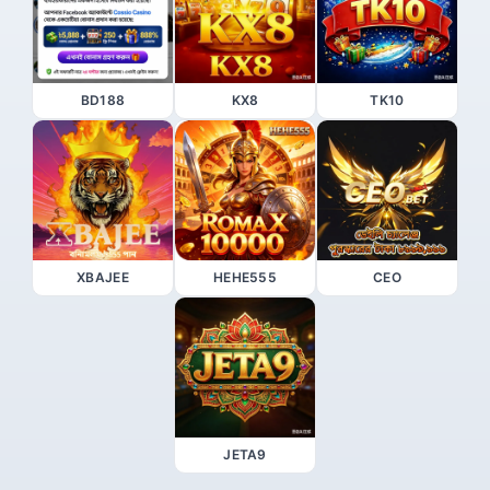
BD188
KX8
TK10
XBAJEE
HEHE555
CEO
JETA9