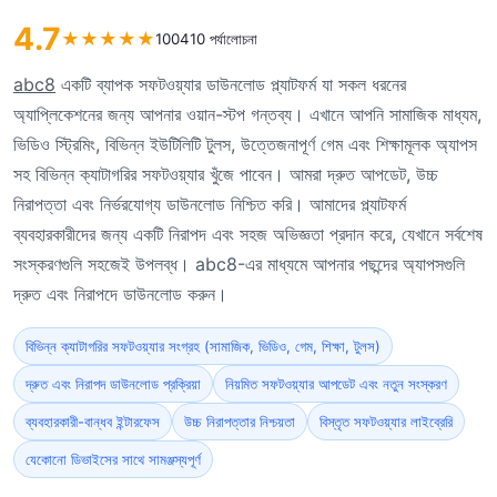
4.7
★
★
★
★
★
100410 পর্যালোচনা
abc8
একটি ব্যাপক সফটওয়্যার ডাউনলোড প্ল্যাটফর্ম যা সকল ধরনের
অ্যাপ্লিকেশনের জন্য আপনার ওয়ান-স্টপ গন্তব্য। এখানে আপনি সামাজিক মাধ্যম,
ভিডিও স্ট্রিমিং, বিভিন্ন ইউটিলিটি টুলস, উত্তেজনাপূর্ণ গেম এবং শিক্ষামূলক অ্যাপস
সহ বিভিন্ন ক্যাটাগরির সফটওয়্যার খুঁজে পাবেন। আমরা দ্রুত আপডেট, উচ্চ
নিরাপত্তা এবং নির্ভরযোগ্য ডাউনলোড নিশ্চিত করি। আমাদের প্ল্যাটফর্ম
ব্যবহারকারীদের জন্য একটি নিরাপদ এবং সহজ অভিজ্ঞতা প্রদান করে, যেখানে সর্বশেষ
সংস্করণগুলি সহজেই উপলব্ধ। abc8-এর মাধ্যমে আপনার পছন্দের অ্যাপসগুলি
দ্রুত এবং নিরাপদে ডাউনলোড করুন।
বিভিন্ন ক্যাটাগরির সফটওয়্যার সংগ্রহ (সামাজিক, ভিডিও, গেম, শিক্ষা, টুলস)
দ্রুত এবং নিরাপদ ডাউনলোড প্রক্রিয়া
নিয়মিত সফটওয়্যার আপডেট এবং নতুন সংস্করণ
ব্যবহারকারী-বান্ধব ইন্টারফেস
উচ্চ নিরাপত্তার নিশ্চয়তা
বিস্তৃত সফটওয়্যার লাইব্রেরি
যেকোনো ডিভাইসের সাথে সামঞ্জস্যপূর্ণ