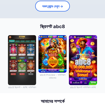
সকল ব্র্যান্ড দেখুন →
স্ক্রিনশট abc8
abc8 Preview - অফিসিয়াল
ডাউনলোড
abc8 স্ক্রিনশট - APK অফিসিয়াল
abc8 স্ক্রিনশট অফিসিয়াল APK
আমাদের সম্পর্কে