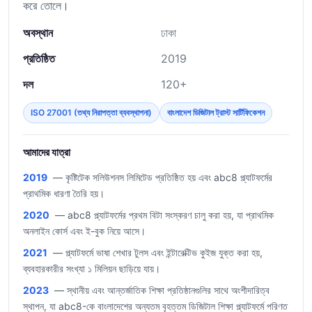
করে তোলে।
অবস্থান
ঢাকা
প্রতিষ্ঠিত
2019
দল
120+
ISO 27001 (তথ্য নিরাপত্তা ব্যবস্থাপনা)
বাংলাদেশ ডিজিটাল ট্রাস্ট সার্টিফিকেশন
আমাদের যাত্রা
2019
— কৃষ্টিটেক সলিউশনস লিমিটেড প্রতিষ্ঠিত হয় এবং abc8 প্ল্যাটফর্মের
প্রাথমিক ধারণা তৈরি হয়।
2020
— abc8 প্ল্যাটফর্মের প্রথম বিটা সংস্করণ চালু করা হয়, যা প্রাথমিক
অনলাইন কোর্স এবং ই-বুক নিয়ে আসে।
2021
— প্ল্যাটফর্মে ভাষা শেখার টুলস এবং ইন্টারেক্টিভ কুইজ যুক্ত করা হয়,
ব্যবহারকারীর সংখ্যা ১ মিলিয়ন ছাড়িয়ে যায়।
2023
— স্থানীয় এবং আন্তর্জাতিক শিক্ষা প্রতিষ্ঠানগুলির সাথে অংশীদারিত্ব
স্থাপন, যা abc8-কে বাংলাদেশের অন্যতম বৃহত্তম ডিজিটাল শিক্ষা প্ল্যাটফর্মে পরিণত