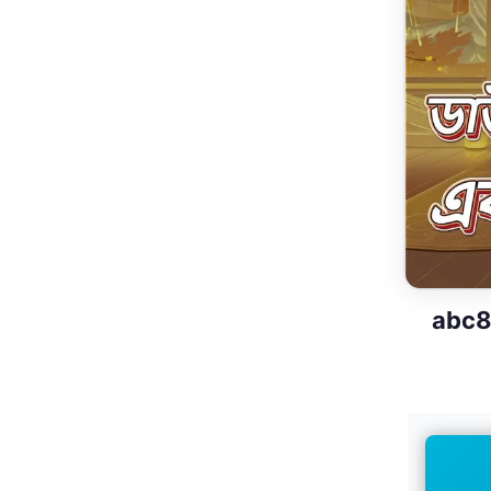
abc8 -