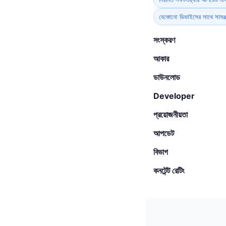
যেকোনো ডিভাইসের সাথে সামঞ্জস্
সংস্করণ
আকার
ডাউনলোড
Developer
প্রয়োজনীয়তা
আপডেট
বিভাগ
কনটেন্ট রেটিং