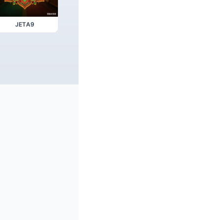
JETA9