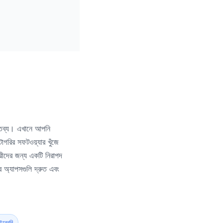
ন্তব্য। এখানে আপনি
টাগরির সফটওয়্যার খুঁজে
ারীদের জন্য একটি নিরাপদ
 অ্যাপসগুলি দ্রুত এবং
ইব্রেরি