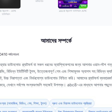
ডাউনলোড
 স্ক্রিনশট - APK
abc8 স্ক্রিনশট অফিসিয়াল APK
অফিসিয়াল
আমাদের সম্পর্কে
0410 পর্যালোচনা
্যার ডাউনলোড প্ল্যাটফর্ম যা সকল ধরনের অ্যাপ্লিকেশনের জন্য আপনার ওয়ান-স্টপ গ
িমিং, বিভিন্ন ইউটিলিটি টুলস, উত্তেজনাপূর্ণ গেম এবং শিক্ষামূলক অ্যাপস সহ বিভিন্ন ক্যা
উচ্চ নিরাপত্তা এবং নির্ভরযোগ্য ডাউনলোড নিশ্চিত করি। আমাদের প্ল্যাটফর্ম ব্যবহারক
করে, যেখানে সর্বশেষ সংস্করণগুলি সহজেই উপলব্ধ। abc8-এর মাধ্যমে আপনার পছন্দের
 সংগ্রহ (সামাজিক, ভিডিও, গেম, শিক্ষা, টুলস)
দ্রুত এবং নিরাপদ ডাউনলোড প্রক্রিয়া
ং নতুন সংস্করণ
ব্যবহারকারী-বান্ধব ইন্টারফেস
উচ্চ নিরাপত্তার নিশ্চয়তা
বিস্তৃত সফটওয়্যার লা