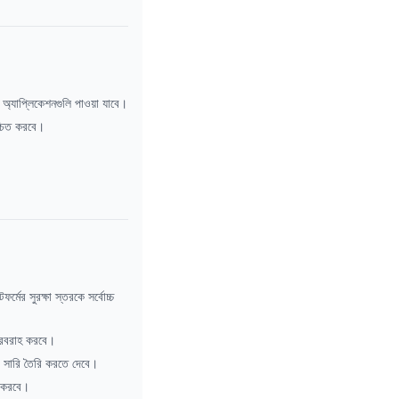
ষ অ্যাপ্লিকেশনগুলি পাওয়া যাবে।
্চিত করবে।
র্মের সুরক্ষা স্তরকে সর্বোচ্চ
ন সরবরাহ করবে।
ড সারি তৈরি করতে দেবে।
ত করবে।