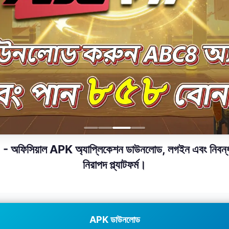
 অফিসিয়াল APK অ্যাপ্লিকেশন ডাউনলোড, লগইন এবং নিবন্
নিরাপদ প্ল্যাটফর্ম।
APK ডাউনলোড