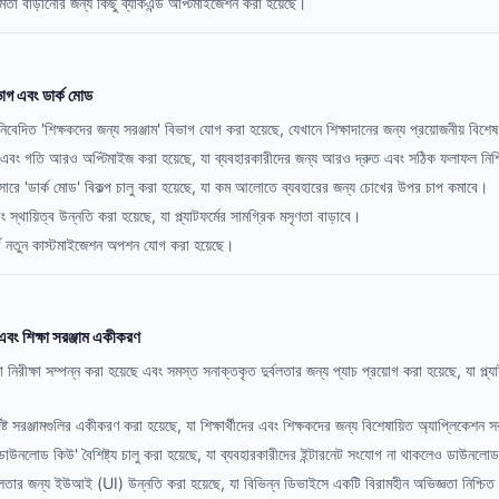
মতা বাড়ানোর জন্য কিছু ব্যাকএন্ড অপ্টিমাইজেশন করা হয়েছে।
ভাগ এবং ডার্ক মোড
িবেদিত 'শিক্ষকদের জন্য সরঞ্জাম' বিভাগ যোগ করা হয়েছে, যেখানে শিক্ষাদানের জন্য প্রয়োজনীয় বিশে
তা এবং গতি আরও অপ্টিমাইজ করা হয়েছে, যা ব্যবহারকারীদের জন্য আরও দ্রুত এবং সঠিক ফলাফল নিশ
নুসারে 'ডার্ক মোড' বিকল্প চালু করা হয়েছে, যা কম আলোতে ব্যবহারের জন্য চোখের উপর চাপ কমাবে।
স্থায়িত্ব উন্নতি করা হয়েছে, যা প্ল্যাটফর্মের সামগ্রিক মসৃণতা বাড়াবে।
্ডে নতুন কাস্টমাইজেশন অপশন যোগ করা হয়েছে।
া এবং শিক্ষা সরঞ্জাম একীকরণ
নিরীক্ষা সম্পন্ন করা হয়েছে এবং সমস্ত সনাক্তকৃত দুর্বলতার জন্য প্যাচ প্রয়োগ করা হয়েছে, যা প্ল্যাটফ
ির্দিষ্ট সরঞ্জামগুলির একীকরণ করা হয়েছে, যা শিক্ষার্থীদের এবং শিক্ষকদের জন্য বিশেষায়িত অ্যাপ্লিকেশ
উনলোড কিউ' বৈশিষ্ট্য চালু করা হয়েছে, যা ব্যবহারকারীদের ইন্টারনেট সংযোগ না থাকলেও ডাউনলো
ীলতার জন্য ইউআই (UI) উন্নতি করা হয়েছে, যা বিভিন্ন ডিভাইসে একটি বিরামহীন অভিজ্ঞতা নিশ্চি