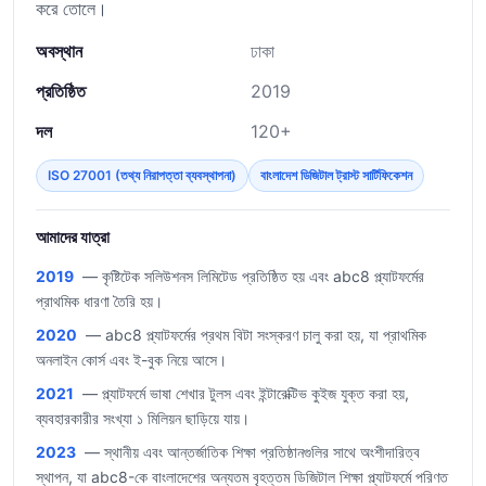
করে তোলে।
অবস্থান
ঢাকা
প্রতিষ্ঠিত
2019
দল
120+
ISO 27001 (তথ্য নিরাপত্তা ব্যবস্থাপনা)
বাংলাদেশ ডিজিটাল ট্রাস্ট সার্টিফিকেশন
আমাদের যাত্রা
2019
— কৃষ্টিটেক সলিউশনস লিমিটেড প্রতিষ্ঠিত হয় এবং abc8 প্ল্যাটফর্মের
প্রাথমিক ধারণা তৈরি হয়।
2020
— abc8 প্ল্যাটফর্মের প্রথম বিটা সংস্করণ চালু করা হয়, যা প্রাথমিক
অনলাইন কোর্স এবং ই-বুক নিয়ে আসে।
2021
— প্ল্যাটফর্মে ভাষা শেখার টুলস এবং ইন্টারেক্টিভ কুইজ যুক্ত করা হয়,
ব্যবহারকারীর সংখ্যা ১ মিলিয়ন ছাড়িয়ে যায়।
2023
— স্থানীয় এবং আন্তর্জাতিক শিক্ষা প্রতিষ্ঠানগুলির সাথে অংশীদারিত্ব
স্থাপন, যা abc8-কে বাংলাদেশের অন্যতম বৃহত্তম ডিজিটাল শিক্ষা প্ল্যাটফর্মে পরিণত