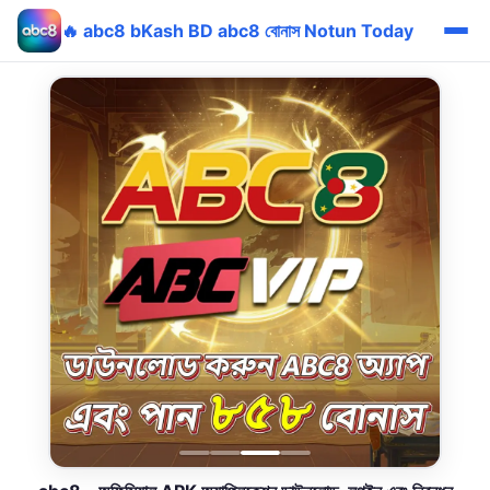
🔥 abc8 bKash BD abc8 বোনাস Notun Today