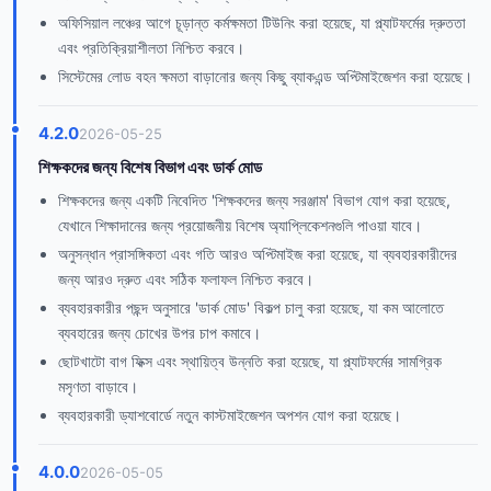
অফিসিয়াল লঞ্চের আগে চূড়ান্ত কর্মক্ষমতা টিউনিং করা হয়েছে, যা প্ল্যাটফর্মের দ্রুততা
এবং প্রতিক্রিয়াশীলতা নিশ্চিত করবে।
সিস্টেমের লোড বহন ক্ষমতা বাড়ানোর জন্য কিছু ব্যাকএন্ড অপ্টিমাইজেশন করা হয়েছে।
4.2.0
2026-05-25
শিক্ষকদের জন্য বিশেষ বিভাগ এবং ডার্ক মোড
শিক্ষকদের জন্য একটি নিবেদিত 'শিক্ষকদের জন্য সরঞ্জাম' বিভাগ যোগ করা হয়েছে,
যেখানে শিক্ষাদানের জন্য প্রয়োজনীয় বিশেষ অ্যাপ্লিকেশনগুলি পাওয়া যাবে।
অনুসন্ধান প্রাসঙ্গিকতা এবং গতি আরও অপ্টিমাইজ করা হয়েছে, যা ব্যবহারকারীদের
জন্য আরও দ্রুত এবং সঠিক ফলাফল নিশ্চিত করবে।
ব্যবহারকারীর পছন্দ অনুসারে 'ডার্ক মোড' বিকল্প চালু করা হয়েছে, যা কম আলোতে
ব্যবহারের জন্য চোখের উপর চাপ কমাবে।
ছোটখাটো বাগ ফিক্স এবং স্থায়িত্ব উন্নতি করা হয়েছে, যা প্ল্যাটফর্মের সামগ্রিক
মসৃণতা বাড়াবে।
ব্যবহারকারী ড্যাশবোর্ডে নতুন কাস্টমাইজেশন অপশন যোগ করা হয়েছে।
4.0.0
2026-05-05