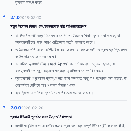
বৃদ্ধিকে সমর্থন করবে।
2.1.0
2026-03-10
নতুন বিনোদন বিভাগ এবং ডাউনলোড গতি অপ্টিমাইজেশন
প্ল্যাটফর্মে একটি নতুন 'বিনোদন ও গেমিং' সফটওয়্যার বিভাগ যুক্ত করা হয়েছে, যা
ব্যবহারকারীদের জন্য আরও বৈচিত্র্যময় কন্টেন্ট সরবরাহ করবে।
ডাউনলোড গতি আরও অপ্টিমাইজ করা হয়েছে, যা ব্যবহারকারীদের দ্রুত অ্যাপ্লিকেশন
ডাউনলোড করতে সক্ষম করবে।
'সম্পর্কিত অ্যাপস' (Related Apps) পরামর্শ ব্যবস্থা চালু করা হয়েছে, যা
ব্যবহারকারীদের পছন্দ অনুসারে অন্যান্য অ্যাপ্লিকেশন সুপারিশ করবে।
ব্যবহারকারী প্রোফাইল ব্যবস্থাপনার সাথে সম্পর্কিত কিছু বাগ সংশোধন করা হয়েছে, যা
প্রোফাইল সেটিংসে আরও ভালো নিয়ন্ত্রণ দেবে।
অ্যাপ্লিকেশন তালিকা প্রদর্শনে লোডিং সময় কমানো হয়েছে।
2.0.0
2026-02-20
প্রধান ইউআই পুনর্গঠন এবং উন্নত নিরাপত্তা
একটি আধুনিক এবং আকর্ষণীয় চেহারা প্রদানের জন্য সম্পূর্ণ ইউজার ইন্টারফেসের (UI)