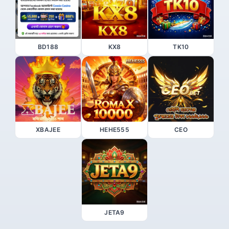
BD188
KX8
TK10
XBAJEE
HEHE555
CEO
JETA9