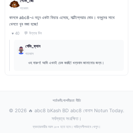
গেমিং_জো
গতকাল
কালকে abc8-এ নতুন একটা ফিচার এসেছে, মাল্টিপ্লেয়ার মোড। বন্ধুদের সাথে
খেলতে খুব মজা হচ্ছে!
💬 উত্তর দিন
♥ 40
গেমিং_ফ্যান
গতকাল
ওহ দারুণ! আমি এখনই চেক করছি! ধন্যবাদ জানানোর জন্য।
শর্তাবলী
গোপনীয়তা নীতি
© 2026 🔥 abc8 bKash BD abc8 বোনাস Notun Today.
সর্বস্বত্ব সংরক্ষিত।
ব্যবহারকারীর বয়স ১৮+ হতে হবে। দায়িত্বশীলভাবে খেলুন।