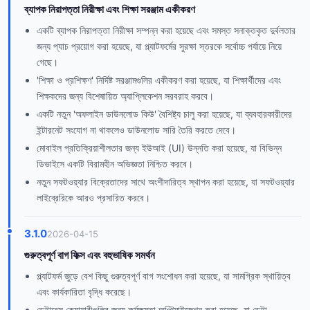
ব্যাপক নিরাপত্তা নিরীক্ষা এবং শিক্ষা সরঞ্জাম একীকরণ
একটি ব্যাপক নিরাপত্তা নিরীক্ষা সম্পন্ন করা হয়েছে এবং সমস্ত সনাক্তকৃত দুর্বলতার
জন্য প্যাচ প্রয়োগ করা হয়েছে, যা প্ল্যাটফর্মের সুরক্ষা স্তরকে সর্বোচ্চ পর্যায়ে নিয়ে
গেছে।
'শিক্ষা ও প্রশিক্ষণ' নির্দিষ্ট সরঞ্জামগুলির একীকরণ করা হয়েছে, যা শিক্ষার্থীদের এবং
শিক্ষকদের জন্য বিশেষায়িত অ্যাপ্লিকেশন সরবরাহ করবে।
একটি নতুন 'অফলাইন ডাউনলোড কিউ' বৈশিষ্ট্য চালু করা হয়েছে, যা ব্যবহারকারীদের
ইন্টারনেট সংযোগ না থাকলেও ডাউনলোড সারি তৈরি করতে দেবে।
মোবাইল প্রতিক্রিয়াশীলতার জন্য ইউআই (UI) উন্নতি করা হয়েছে, যা বিভিন্ন
ডিভাইসে একটি বিরামহীন অভিজ্ঞতা নিশ্চিত করবে।
নতুন সফটওয়্যার বিক্রেতাদের সাথে অংশীদারিত্ব স্থাপন করা হয়েছে, যা সফটওয়্যার
লাইব্রেরিকে আরও প্রসারিত করবে।
3.1.0
2026-04-15
গুরুত্বপূর্ণ বাগ ফিক্স এবং বহুভাষিক সমর্থন
প্ল্যাটফর্ম জুড়ে বেশ কিছু গুরুত্বপূর্ণ বাগ সংশোধন করা হয়েছে, যা সামগ্রিক স্থায়িত্ব
এবং কার্যকারিতা বৃদ্ধি করেছে।
ডেটাবেস ক্যোয়ারীগুলির জন্য কর্মক্ষমতা অপ্টিমাইজেশন করা হয়েছে, যা ডেটা