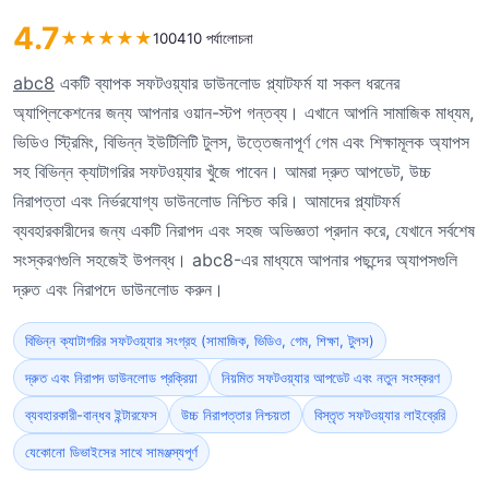
4.7
★
★
★
★
★
100410 পর্যালোচনা
abc8
একটি ব্যাপক সফটওয়্যার ডাউনলোড প্ল্যাটফর্ম যা সকল ধরনের
অ্যাপ্লিকেশনের জন্য আপনার ওয়ান-স্টপ গন্তব্য। এখানে আপনি সামাজিক মাধ্যম,
ভিডিও স্ট্রিমিং, বিভিন্ন ইউটিলিটি টুলস, উত্তেজনাপূর্ণ গেম এবং শিক্ষামূলক অ্যাপস
সহ বিভিন্ন ক্যাটাগরির সফটওয়্যার খুঁজে পাবেন। আমরা দ্রুত আপডেট, উচ্চ
নিরাপত্তা এবং নির্ভরযোগ্য ডাউনলোড নিশ্চিত করি। আমাদের প্ল্যাটফর্ম
ব্যবহারকারীদের জন্য একটি নিরাপদ এবং সহজ অভিজ্ঞতা প্রদান করে, যেখানে সর্বশেষ
সংস্করণগুলি সহজেই উপলব্ধ। abc8-এর মাধ্যমে আপনার পছন্দের অ্যাপসগুলি
দ্রুত এবং নিরাপদে ডাউনলোড করুন।
বিভিন্ন ক্যাটাগরির সফটওয়্যার সংগ্রহ (সামাজিক, ভিডিও, গেম, শিক্ষা, টুলস)
দ্রুত এবং নিরাপদ ডাউনলোড প্রক্রিয়া
নিয়মিত সফটওয়্যার আপডেট এবং নতুন সংস্করণ
ব্যবহারকারী-বান্ধব ইন্টারফেস
উচ্চ নিরাপত্তার নিশ্চয়তা
বিস্তৃত সফটওয়্যার লাইব্রেরি
যেকোনো ডিভাইসের সাথে সামঞ্জস্যপূর্ণ