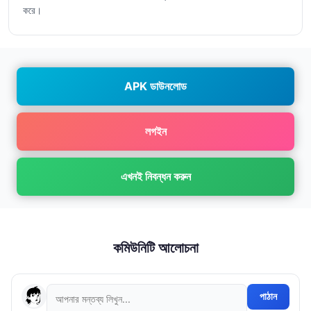
করে।
APK ডাউনলোড
লগইন
এখনই নিবন্ধন করুন
কমিউনিটি আলোচনা
পাঠান