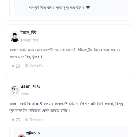
অবশ্যই নিয়ে যান। দ্রুত সুস্থ হয়ে উঠুক। ❤️
ইমরান_ফিট
1 সপ্তাহ আগে
ব্যায়াম করার জন্য কোন অ্যাপটা সবচেয়ে ভালো? ফিটনেস ট্র্যাকিংয়ের জন্য সাহায্য
করবে এমন কিছু খুঁজছি।
💬 উত্তর দিন
♥ 23
user_৭২৭১
গতকাল
আচ্ছা, কেউ কি abc8 ব্যবহার করেছেন? আমি ভাবছিলাম এটা ট্রাই করবো, কিন্তু
ব্যবহারকারীর অভিজ্ঞতা কেমন জানতে চাচ্ছি।
💬 উত্তর দিন
♥ 25
শাকিব৩০৩