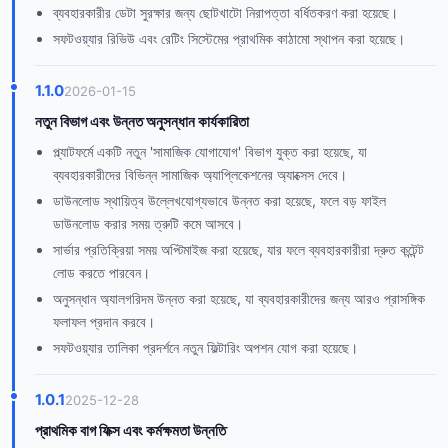
ব্যবহারকারীর ডেটা সুরক্ষার জন্য ছোটখাটো নিরাপত্তা বর্ধিতকরণ করা হয়েছে।
সফটওয়্যার রিভিউ এবং রেটিং সিস্টেমের প্রাথমিক কাঠামো স্থাপন করা হয়েছে।
1.1.0
2026-01-15
নতুন বিভাগ এবং উন্নত অনুসন্ধান কার্যকারিতা
প্ল্যাটফর্মে একটি নতুন 'সামাজিক যোগাযোগ' বিভাগ যুক্ত করা হয়েছে, যা
ব্যবহারকারীদের বিভিন্ন সামাজিক অ্যাপ্লিকেশনের অ্যাক্সেস দেবে।
ডাউনলোড স্থায়িত্ব উল্লেখযোগ্যভাবে উন্নত করা হয়েছে, ফলে বড় ফাইল
ডাউনলোড করার সময় ত্রুটি কমে আসবে।
সার্ভার প্রতিক্রিয়া সময় অপ্টিমাইজ করা হয়েছে, যার ফলে ব্যবহারকারীরা দ্রুত কন্টেন্ট
লোড করতে পারবেন।
অনুসন্ধান অ্যালগরিদম উন্নত করা হয়েছে, যা ব্যবহারকারীদের জন্য আরও প্রাসঙ্গিক
ফলাফল প্রদান করবে।
সফটওয়্যার তালিকা প্রদর্শনে নতুন ফিল্টারিং অপশন যোগ করা হয়েছে।
1.0.1
2025-12-28
প্রাথমিক বাগ ফিক্স এবং কর্মক্ষমতা উন্নতি