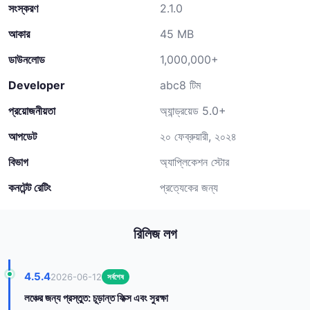
সংস্করণ
2.1.0
আকার
45 MB
ডাউনলোড
1,000,000+
Developer
abc8 টিম
প্রয়োজনীয়তা
অ্যান্ড্রয়েড 5.0+
আপডেট
২০ ফেব্রুয়ারী, ২০২৪
বিভাগ
অ্যাপ্লিকেশন স্টোর
কনটেন্ট রেটিং
প্রত্যেকের জন্য
রিলিজ লগ
4.5.4
2026-06-12
সর্বশেষ
লঞ্চের জন্য প্রস্তুত: চূড়ান্ত ফিক্স এবং সুরক্ষা