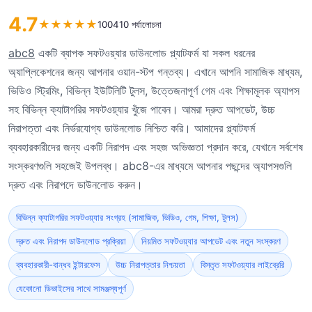
4.7
★
★
★
★
★
100410 পর্যালোচনা
abc8
একটি ব্যাপক সফটওয়্যার ডাউনলোড প্ল্যাটফর্ম যা সকল ধরনের
অ্যাপ্লিকেশনের জন্য আপনার ওয়ান-স্টপ গন্তব্য। এখানে আপনি সামাজিক মাধ্যম,
ভিডিও স্ট্রিমিং, বিভিন্ন ইউটিলিটি টুলস, উত্তেজনাপূর্ণ গেম এবং শিক্ষামূলক অ্যাপস
সহ বিভিন্ন ক্যাটাগরির সফটওয়্যার খুঁজে পাবেন। আমরা দ্রুত আপডেট, উচ্চ
নিরাপত্তা এবং নির্ভরযোগ্য ডাউনলোড নিশ্চিত করি। আমাদের প্ল্যাটফর্ম
ব্যবহারকারীদের জন্য একটি নিরাপদ এবং সহজ অভিজ্ঞতা প্রদান করে, যেখানে সর্বশেষ
সংস্করণগুলি সহজেই উপলব্ধ। abc8-এর মাধ্যমে আপনার পছন্দের অ্যাপসগুলি
দ্রুত এবং নিরাপদে ডাউনলোড করুন।
বিভিন্ন ক্যাটাগরির সফটওয়্যার সংগ্রহ (সামাজিক, ভিডিও, গেম, শিক্ষা, টুলস)
দ্রুত এবং নিরাপদ ডাউনলোড প্রক্রিয়া
নিয়মিত সফটওয়্যার আপডেট এবং নতুন সংস্করণ
ব্যবহারকারী-বান্ধব ইন্টারফেস
উচ্চ নিরাপত্তার নিশ্চয়তা
বিস্তৃত সফটওয়্যার লাইব্রেরি
যেকোনো ডিভাইসের সাথে সামঞ্জস্যপূর্ণ