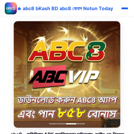
🔥 abc8 bKash BD abc8 বোনাস Notun Today