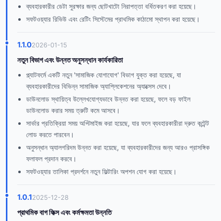
ব্যবহারকারীর ডেটা সুরক্ষার জন্য ছোটখাটো নিরাপত্তা বর্ধিতকরণ করা হয়েছে।
সফটওয়্যার রিভিউ এবং রেটিং সিস্টেমের প্রাথমিক কাঠামো স্থাপন করা হয়েছে।
1.1.0
2026-01-15
নতুন বিভাগ এবং উন্নত অনুসন্ধান কার্যকারিতা
প্ল্যাটফর্মে একটি নতুন 'সামাজিক যোগাযোগ' বিভাগ যুক্ত করা হয়েছে, যা
ব্যবহারকারীদের বিভিন্ন সামাজিক অ্যাপ্লিকেশনের অ্যাক্সেস দেবে।
ডাউনলোড স্থায়িত্ব উল্লেখযোগ্যভাবে উন্নত করা হয়েছে, ফলে বড় ফাইল
ডাউনলোড করার সময় ত্রুটি কমে আসবে।
সার্ভার প্রতিক্রিয়া সময় অপ্টিমাইজ করা হয়েছে, যার ফলে ব্যবহারকারীরা দ্রুত কন্টেন্ট
লোড করতে পারবেন।
অনুসন্ধান অ্যালগরিদম উন্নত করা হয়েছে, যা ব্যবহারকারীদের জন্য আরও প্রাসঙ্গিক
ফলাফল প্রদান করবে।
সফটওয়্যার তালিকা প্রদর্শনে নতুন ফিল্টারিং অপশন যোগ করা হয়েছে।
1.0.1
2025-12-28
প্রাথমিক বাগ ফিক্স এবং কর্মক্ষমতা উন্নতি