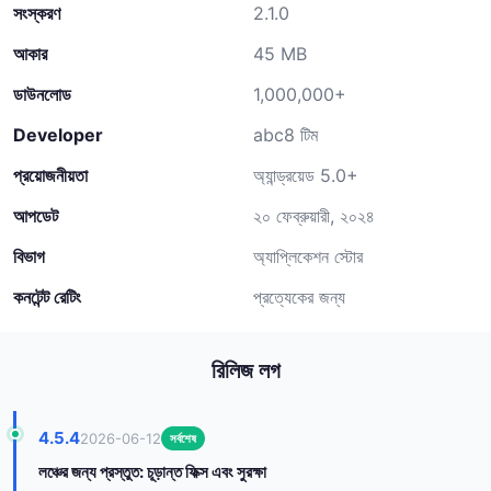
সংস্করণ
2.1.0
আকার
45 MB
ডাউনলোড
1,000,000+
Developer
abc8 টিম
প্রয়োজনীয়তা
অ্যান্ড্রয়েড 5.0+
আপডেট
২০ ফেব্রুয়ারী, ২০২৪
বিভাগ
অ্যাপ্লিকেশন স্টোর
কনটেন্ট রেটিং
প্রত্যেকের জন্য
রিলিজ লগ
4.5.4
2026-06-12
সর্বশেষ
লঞ্চের জন্য প্রস্তুত: চূড়ান্ত ফিক্স এবং সুরক্ষা