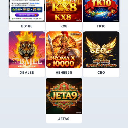
BD188
KX8
TK10
XBAJEE
HEHE555
CEO
JETA9