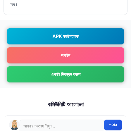
করে।
APK ডাউনলোড
লগইন
এখনই নিবন্ধন করুন
কমিউনিটি আলোচনা
পাঠান