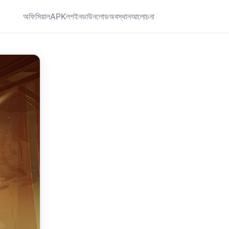
অফিসিয়াল
APK
লগইন
ডাউনলোড
অবস্থান
আলোচনা