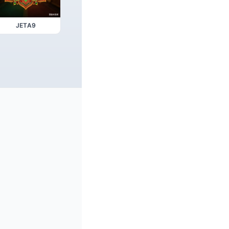
JETA9