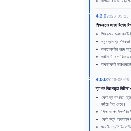
সিস্টেমের লোড বহন ক্ষ
4.2.0
2026-05-25
শিক্ষকদের জন্য বিশেষ বি
শিক্ষকদের জন্য একটি ন
অনুসন্ধান প্রাসঙ্গিক
ব্যবহারকারীর পছন্দ অ
ছোটখাটো বাগ ফিক্স এবং 
ব্যবহারকারী ড্যাশবোর
4.0.0
2026-05-05
ব্যাপক নিরাপত্তা নিরীক্ষ
একটি ব্যাপক নিরাপত্তা 
পর্যায়ে নিয়ে গেছে।
'শিক্ষা ও প্রশিক্ষণ' ন
একটি নতুন 'অফলাইন ডা
মোবাইল প্রতিক্রিয়াশ