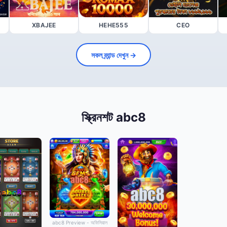
XBAJEE
HEHE555
CEO
সকল ব্র্যান্ড দেখুন →
স্ক্রিনশট abc8
abc8 Preview - অফিসিয়াল