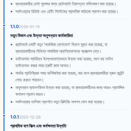
ব্যবহারকারীর ডেটা সুরক্ষার জন্য ছোটখাটো নিরাপত্তা বর্ধিতকরণ করা হয়েছে।
সফটওয়্যার রিভিউ এবং রেটিং সিস্টেমের প্রাথমিক কাঠামো স্থাপন করা হয়েছে।
1.1.0
2026-01-15
নতুন বিভাগ এবং উন্নত অনুসন্ধান কার্যকারিতা
প্ল্যাটফর্মে একটি নতুন 'সামাজিক যোগাযোগ' বিভাগ যুক্ত করা হয়েছে, যা
ব্যবহারকারীদের বিভিন্ন সামাজিক অ্যাপ্লিকেশনের অ্যাক্সেস দেবে।
ডাউনলোড স্থায়িত্ব উল্লেখযোগ্যভাবে উন্নত করা হয়েছে, ফলে বড় ফাইল
ডাউনলোড করার সময় ত্রুটি কমে আসবে।
সার্ভার প্রতিক্রিয়া সময় অপ্টিমাইজ করা হয়েছে, যার ফলে ব্যবহারকারীরা দ্রুত কন্টেন্ট
লোড করতে পারবেন।
অনুসন্ধান অ্যালগরিদম উন্নত করা হয়েছে, যা ব্যবহারকারীদের জন্য আরও প্রাসঙ্গিক
ফলাফল প্রদান করবে।
সফটওয়্যার তালিকা প্রদর্শনে নতুন ফিল্টারিং অপশন যোগ করা হয়েছে।
1.0.1
2025-12-28
প্রাথমিক বাগ ফিক্স এবং কর্মক্ষমতা উন্নতি