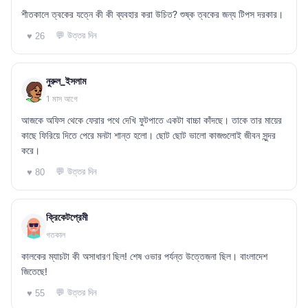
শীতকালে ত্বকের যত্নে কী কী ব্যবহার করা উচিত? শুষ্ক ত্বকের জন্য টিপস দরকার।
💬 উত্তর দিন
♥ 26
নুরুল_ইসলাম
1 মাস আগে
আজকে অফিস থেকে ফেরার পথে দেখি ফুটপাতে একটা বাচ্চা কাঁদছে। তাকে তার মায়ের
কাছে ফিরিয়ে দিতে পেরে মনটা শান্ত হলো। ছোট ছোট ভালো কাজগুলোই জীবন সুন্দর
করে।
💬 উত্তর দিন
♥ 80
ক্রিকেটপ্রেমী
গতকাল
কালকের ম্যাচটা কী অসাধারণ ছিল! শেষ ওভার পর্যন্ত উত্তেজনা ছিল। বাংলাদেশ
জিতেছে!
💬 উত্তর দিন
♥ 55