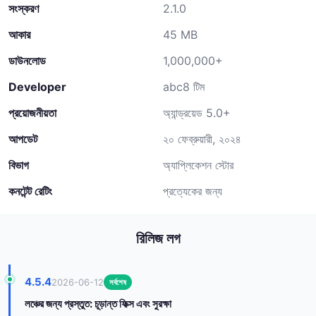
সংস্করণ
2.1.0
আকার
45 MB
ডাউনলোড
1,000,000+
Developer
abc8 টিম
প্রয়োজনীয়তা
অ্যান্ড্রয়েড 5.0+
আপডেট
২০ ফেব্রুয়ারী, ২০২৪
বিভাগ
অ্যাপ্লিকেশন স্টোর
কনটেন্ট রেটিং
প্রত্যেকের জন্য
রিলিজ লগ
4.5.4
2026-06-12
সর্বশেষ
লঞ্চের জন্য প্রস্তুত: চূড়ান্ত ফিক্স এবং সুরক্ষা