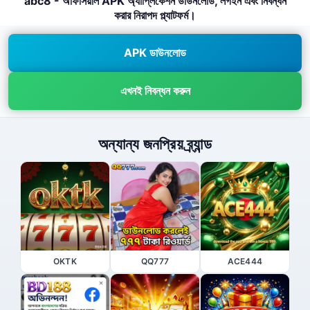
abc8 - অফিসিয়াল APK অ্যাপ্লিকেশন ডাউনলোড, লগইন এবং নিবন্ধন
করার নিরাপদ প্ল্যাটফর্ম।
APK ডাউনলোড
এখনই নিবন্ধন করুন
অন্যান্য জনপ্রিয় ব্র্যান্ড
OKTK
QQ777
ACE444