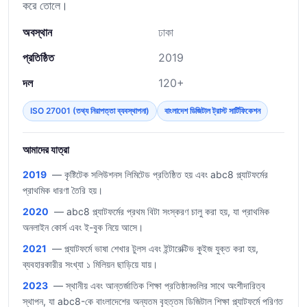
করে তোলে।
অবস্থান
ঢাকা
প্রতিষ্ঠিত
2019
দল
120+
ISO 27001 (তথ্য নিরাপত্তা ব্যবস্থাপনা)
বাংলাদেশ ডিজিটাল ট্রাস্ট সার্টিফিকেশন
আমাদের যাত্রা
2019
— কৃষ্টিটেক সলিউশনস লিমিটেড প্রতিষ্ঠিত হয় এবং abc8 প্ল্যাটফর্মের
প্রাথমিক ধারণা তৈরি হয়।
2020
— abc8 প্ল্যাটফর্মের প্রথম বিটা সংস্করণ চালু করা হয়, যা প্রাথমিক
অনলাইন কোর্স এবং ই-বুক নিয়ে আসে।
2021
— প্ল্যাটফর্মে ভাষা শেখার টুলস এবং ইন্টারেক্টিভ কুইজ যুক্ত করা হয়,
ব্যবহারকারীর সংখ্যা ১ মিলিয়ন ছাড়িয়ে যায়।
2023
— স্থানীয় এবং আন্তর্জাতিক শিক্ষা প্রতিষ্ঠানগুলির সাথে অংশীদারিত্ব
স্থাপন, যা abc8-কে বাংলাদেশের অন্যতম বৃহত্তম ডিজিটাল শিক্ষা প্ল্যাটফর্মে পরিণত