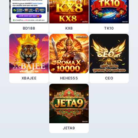
BD188
KX8
TK10
XBAJEE
HEHE555
CEO
JETA9