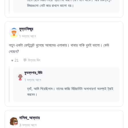
বিষয়গুলো নোট করে রাখলে ভালো হয়।
মুস্তাফিজুর
1 সপ্তাহ আগে
নতুন একটা রেস্টুরেন্ট খুলেছে আমাদের এলাকায়। খাবার নাকি খুবই ভালো। কেউ
গেছেন?
💬 উত্তর দিন
♥ 21
ফুডব্লগার_বিডি
1 সপ্তাহ আগে
হ্যাঁ, আমি গিয়েছিলাম। তাদের কাচ্চি বিরিয়ানিটা অসাধারণ! অবশ্যই ট্রাই
করবেন।
নাসিমা_আক্তার
3 সপ্তাহ আগে