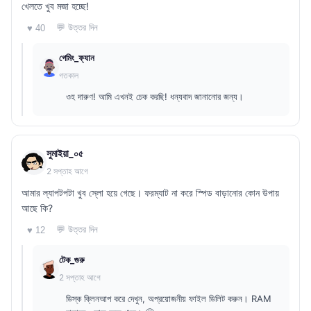
খেলতে খুব মজা হচ্ছে!
💬 উত্তর দিন
♥ 40
গেমিং_ফ্যান
গতকাল
ওহ দারুণ! আমি এখনই চেক করছি! ধন্যবাদ জানানোর জন্য।
সুমাইয়া_০৫
2 সপ্তাহ আগে
আমার ল্যাপটপটা খুব স্লো হয়ে গেছে। ফরম্যাট না করে স্পিড বাড়ানোর কোন উপায়
আছে কি?
💬 উত্তর দিন
♥ 12
টেক_গুরু
2 সপ্তাহ আগে
ডিস্ক ক্লিনআপ করে দেখুন, অপ্রয়োজনীয় ফাইল ডিলিট করুন। RAM